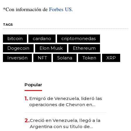
*Con información de
Forbes US.
TAGS
bitcoin
cardano
criptomonedas
Dogecoin
Elon Musk
Ethereum
Inversión
NFT
Solana
Token
XRP
Popular
1.
Emigró de Venezuela, lideró las
operaciones de Chevron en
EE.UU. y hoy es la única mujer
CEO en Vaca Muerta
2.
Creció en Venezuela, llegó a la
Argentina con su título de