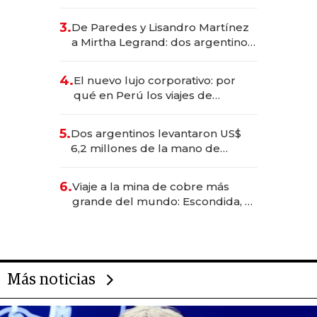
abogado y construyó un imperio
gastronómico que revoluciona
3.
De Paredes y Lisandro Martínez
las marcas "fast premium"
a Mirtha Legrand: dos argentinos
impulsan el negocio del wellness
deportivo y el cuidado corporal
4.
El nuevo lujo corporativo: por
qué en Perú los viajes de
negocios dejan de ser reuniones
para convertirse en experiencias
5.
Dos argentinos levantaron US$
transformadoras
6,2 millones de la mano de
Rauch, Englebienne y Woloski
6.
Viaje a la mina de cobre más
grande del mundo: Escondida, el
gigante chileno que exporta US$
14.000 millones anuales
Más noticias