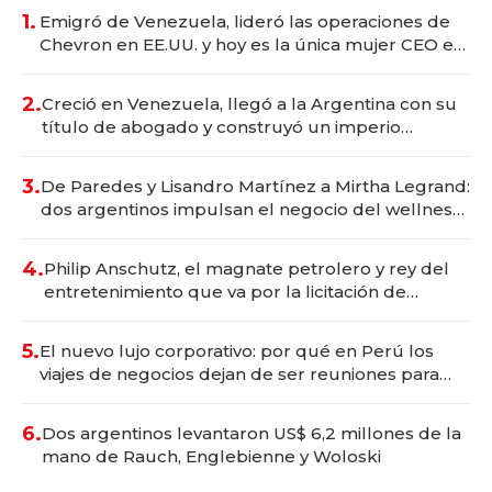
1.
Emigró de Venezuela, lideró las operaciones de
Chevron en EE.UU. y hoy es la única mujer CEO en
Vaca Muerta
2.
Creció en Venezuela, llegó a la Argentina con su
título de abogado y construyó un imperio
gastronómico que revoluciona las marcas "fast
premium"
3.
De Paredes y Lisandro Martínez a Mirtha Legrand:
dos argentinos impulsan el negocio del wellness
deportivo y el cuidado corporal
4.
Philip Anschutz, el magnate petrolero y rey del
entretenimiento que va por la licitación de
Tecnópolis junto a Fénix
5.
El nuevo lujo corporativo: por qué en Perú los
viajes de negocios dejan de ser reuniones para
convertirse en experiencias transformadoras
6.
Dos argentinos levantaron US$ 6,2 millones de la
mano de Rauch, Englebienne y Woloski