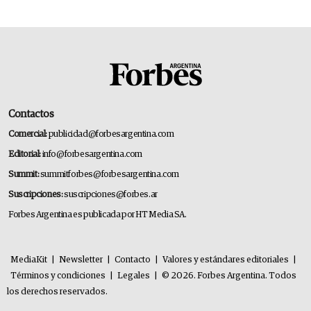
Contactos
Comercial:
publicidad@forbesargentina.com
Editorial:
info@forbesargentina.com
Summit:
summitforbes@forbesargentina.com
Suscripciones:
suscripciones@forbes.ar
Forbes Argentina es publicada por HT Media SA.
MediaKit
|
Newsletter
|
Contacto
|
Valores y estándares editoriales
|
Términos y condiciones
|
Legales
|
© 2026. Forbes Argentina. Todos
los derechos reservados.