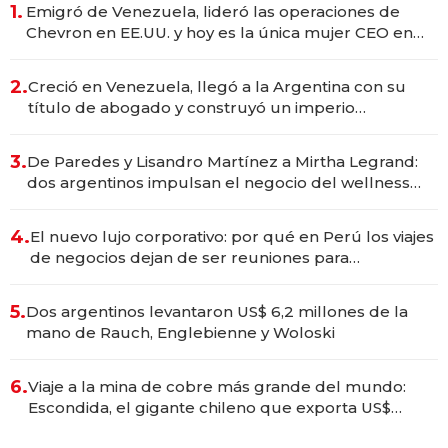
1.
Emigró de Venezuela, lideró las operaciones de
Chevron en EE.UU. y hoy es la única mujer CEO en
Vaca Muerta
2.
Creció en Venezuela, llegó a la Argentina con su
título de abogado y construyó un imperio
gastronómico que revoluciona las marcas "fast
premium"
3.
De Paredes y Lisandro Martínez a Mirtha Legrand:
dos argentinos impulsan el negocio del wellness
deportivo y el cuidado corporal
4.
El nuevo lujo corporativo: por qué en Perú los viajes
de negocios dejan de ser reuniones para
convertirse en experiencias transformadoras
5.
Dos argentinos levantaron US$ 6,2 millones de la
mano de Rauch, Englebienne y Woloski
6.
Viaje a la mina de cobre más grande del mundo:
Escondida, el gigante chileno que exporta US$
14.000 millones anuales