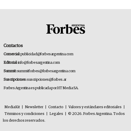
Contactos
Comercial:
publicidad@forbesargentina.com
Editorial:
info@forbesargentina.com
Summit:
summitforbes@forbesargentina.com
Suscripciones:
suscripciones@forbes.ar
Forbes Argentina es publicada por HT Media SA.
MediaKit
|
Newsletter
|
Contacto
|
Valores y estándares editoriales
|
Términos y condiciones
|
Legales
|
© 2026. Forbes Argentina. Todos
los derechos reservados.