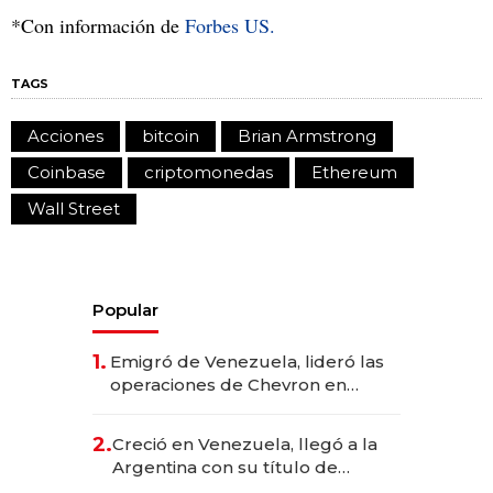
*Con información de
Forbes US.
TAGS
Acciones
bitcoin
Brian Armstrong
Coinbase
criptomonedas
Ethereum
Wall Street
Popular
1.
Emigró de Venezuela, lideró las
operaciones de Chevron en
EE.UU. y hoy es la única mujer
CEO en Vaca Muerta
2.
Creció en Venezuela, llegó a la
Argentina con su título de
abogado y construyó un imperio