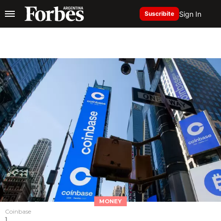
Sign In
Suscribite
MONEY
Coinbase
1