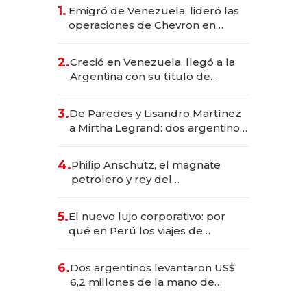
1.
Emigró de Venezuela, lideró las
operaciones de Chevron en
EE.UU. y hoy es la única mujer
CEO en Vaca Muerta
2.
Creció en Venezuela, llegó a la
Argentina con su título de
abogado y construyó un imperio
gastronómico que revoluciona
3.
De Paredes y Lisandro Martínez
las marcas "fast premium"
a Mirtha Legrand: dos argentinos
impulsan el negocio del wellness
deportivo y el cuidado corporal
4.
Philip Anschutz, el magnate
petrolero y rey del
entretenimiento que va por la
licitación de Tecnópolis junto a
5.
El nuevo lujo corporativo: por
Fénix
qué en Perú los viajes de
negocios dejan de ser reuniones
para convertirse en experiencias
6.
Dos argentinos levantaron US$
transformadoras
6,2 millones de la mano de
Rauch, Englebienne y Woloski