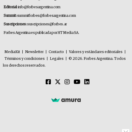
Editorial:
info@forbesargentina.com
Summit:
summitforbes@forbesargentina.com
Suscripciones:
suscripciones@forbes.ar
Forbes Argentina es publicada por HT Media SA.
MediaKit
|
Newsletter
|
Contacto
|
Valores y estándares editoriales
|
Términos y condiciones
|
Legales
|
© 2026. Forbes Argentina. Todos
los derechos reservados.