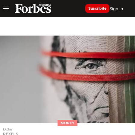
Sign In
Suscribite
MONEY
Dólar
PEXELS