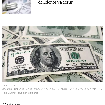
de Edenor y Edesur
billetes-de-cien-
dolares_jpg_258117318_crop1543199316707_crop1544408272055_crop1544
453139967-jpg_554688468
Cedears