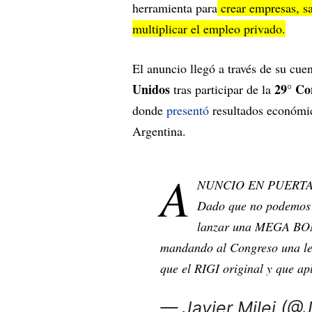
herramienta para
crear empresas, sa
multiplicar el empleo privado.
El anuncio llegó a través de su cu
Unidos
29° Co
tras participar de la
donde
presentó
resultados económic
Argentina.
A
NUNCIO EN PUERT
Dado que no podemos 
lanzar una MEGA BOMB
mandando al Congreso una le
que el RIGI original y que a
— Javier Milei (@