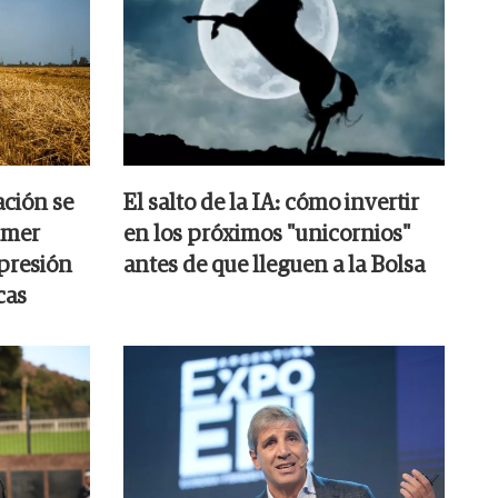
ación se
El salto de la IA: cómo invertir
imer
en los próximos "unicornios"
 presión
antes de que lleguen a la Bolsa
cas