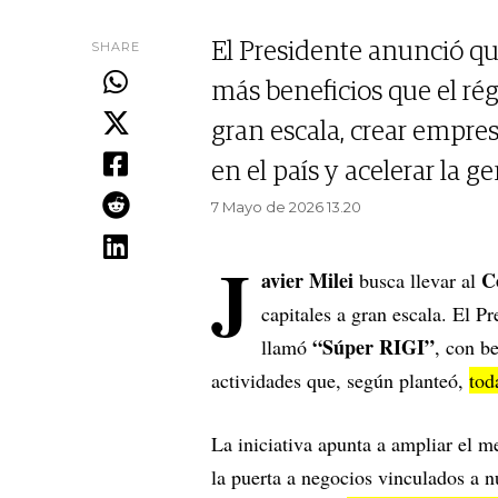
SHARE
El Presidente anunció q
más beneficios que el ré
gran escala, crear empres
en el país y acelerar la 
7 Mayo de 2026 13.20
J
avier Milei
C
busca llevar al
capitales a gran escala. El P
“Súper RIGI”
llamó
, con be
actividades que, según planteó,
tod
La iniciativa apunta a ampliar el m
la puerta a negocios vinculados a 