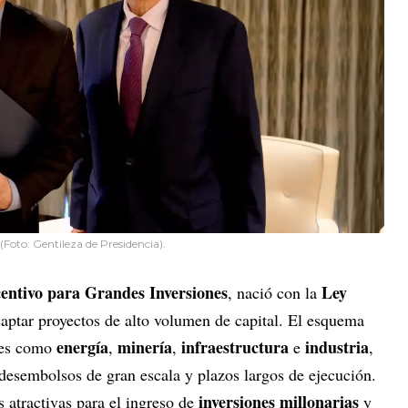
(Foto: Gentileza de Presidencia).
entivo para Grandes Inversiones
Ley
, nació con la
ptar proyectos de alto volumen de capital. El esquema
energía
minería
infraestructura
industria
ades como
,
,
e
,
 desembolsos de gran escala y plazos largos de ejecución.
inversiones millonarias
 atractivas para el ingreso de
y