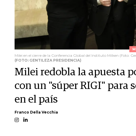
M
Milei en el cierre de la Conferencia Global del Instituto Milken (Foto: Ge
(FOTO: GENTILEZA PRESIDENCIA)
Milei redobla la apuesta p
con un "súper RIGI" para 
en el país
Franco Della Vecchia