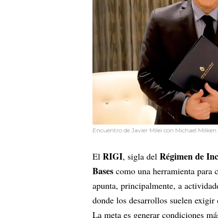
Encuentro de Javier Milei con Michael Milken 
RIGI
Régimen de Inc
El
, sigla del
Bases
como una herramienta para ca
apunta, principalmente, a activid
donde los desarrollos suelen exigir
La meta es generar condiciones más