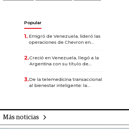
Popular
1.
Emigró de Venezuela, lideró las
operaciones de Chevron en
EE.UU. y hoy es la única mujer
CEO en Vaca Muerta
2.
Creció en Venezuela, llegó a la
Argentina con su título de
abogado y construyó un imperio
gastronómico que revoluciona
3.
De la telemedicina transaccional
las marcas "fast premium"
al bienestar inteligente: la
evolución de doc24 para
transformar a las organizaciones
Más noticias