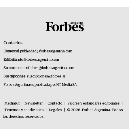
Contactos
Comercial:
publicidad@forbesargentina.com
Editorial:
info@forbesargentina.com
Summit:
summitforbes@forbesargentina.com
Suscripciones:
suscripciones@forbes.ar
Forbes Argentina es publicada por HT Media SA.
MediaKit
|
Newsletter
|
Contacto
|
Valores y estándares editoriales
|
Términos y condiciones
|
Legales
|
© 2026. Forbes Argentina. Todos
los derechos reservados.