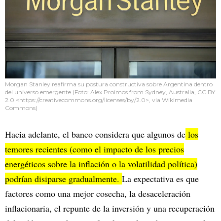
Morgan Stanley reafirma su postura constructiva sobre Argentina dentro
del universo emergente (Foto: Alex Proimos from Sydney, Australia, CC BY
2.0 <https://creativecommons.org/licenses/by/2.0>, via Wikimedia
Commons)
Hacia adelante, el banco considera que algunos de
los
temores recientes (como el impacto de los precios
energéticos sobre la inflación o la volatilidad política)
podrían disiparse gradualmente.
La expectativa es que
factores como una mejor cosecha, la desaceleración
inflacionaria, el repunte de la inversión y una recuperación