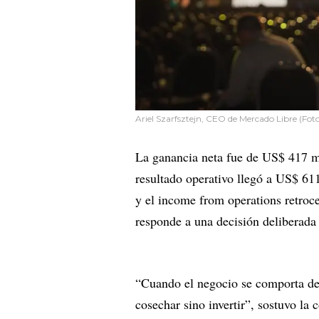
Ariel Szarfsztejn, CEO de Mercado Libre (Fot
La ganancia neta fue de US$ 417 m
resultado operativo llegó a US$ 61
y el income from operations retroc
responde a una decisión deliberada 
“Cuando el negocio se comporta de 
cosechar sino invertir”, sostuvo la 