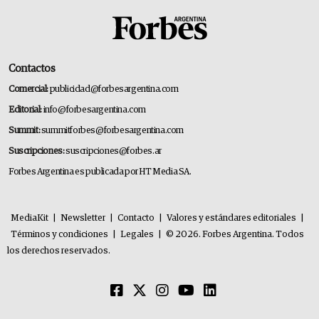
Contactos
Comercial:
publicidad@forbesargentina.com
Editorial:
info@forbesargentina.com
Summit:
summitforbes@forbesargentina.com
Suscripciones:
suscripciones@forbes.ar
Forbes Argentina es publicada por HT Media SA.
MediaKit
|
Newsletter
|
Contacto
|
Valores y estándares editoriales
|
Términos y condiciones
|
Legales
|
© 2026. Forbes Argentina. Todos
los derechos reservados.