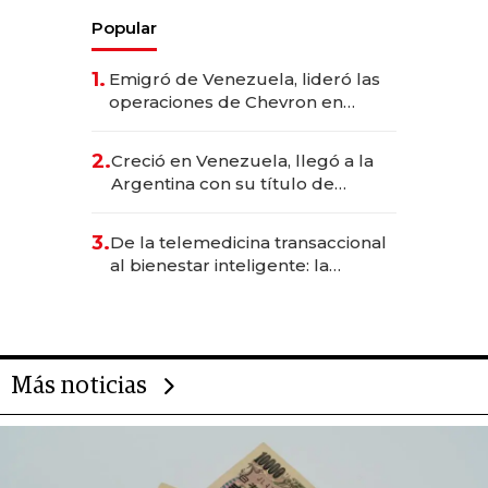
Popular
1.
Emigró de Venezuela, lideró las
operaciones de Chevron en
EE.UU. y hoy es la única mujer
CEO en Vaca Muerta
2.
Creció en Venezuela, llegó a la
Argentina con su título de
abogado y construyó un imperio
gastronómico que revoluciona
3.
De la telemedicina transaccional
las marcas "fast premium"
al bienestar inteligente: la
evolución de doc24 para
transformar a las organizaciones
Más noticias