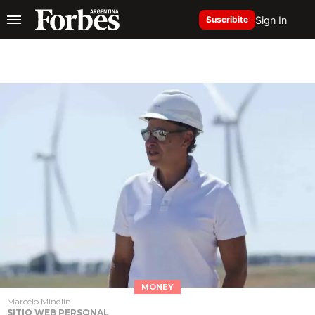
Sign In
Suscribite
MONEY
Marcelo Mindlin
SITIO WEB PERSONAL