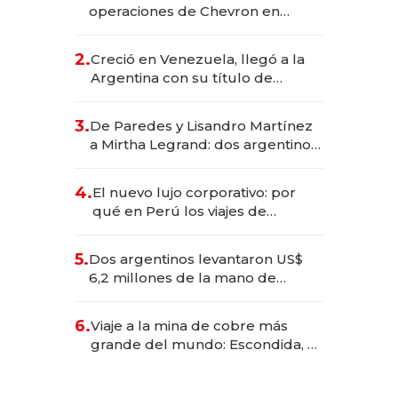
operaciones de Chevron en
EE.UU. y hoy es la única mujer
CEO en Vaca Muerta
2.
Creció en Venezuela, llegó a la
Argentina con su título de
abogado y construyó un imperio
gastronómico que revoluciona
3.
De Paredes y Lisandro Martínez
las marcas "fast premium"
a Mirtha Legrand: dos argentinos
impulsan el negocio del wellness
deportivo y el cuidado corporal
4.
El nuevo lujo corporativo: por
qué en Perú los viajes de
negocios dejan de ser reuniones
para convertirse en experiencias
5.
Dos argentinos levantaron US$
transformadoras
6,2 millones de la mano de
Rauch, Englebienne y Woloski
6.
Viaje a la mina de cobre más
grande del mundo: Escondida, el
gigante chileno que exporta US$
14.000 millones anuales