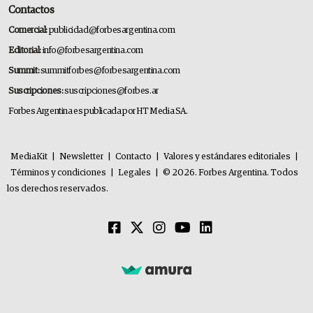
Contactos
Comercial:
publicidad@forbesargentina.com
Editorial:
info@forbesargentina.com
Summit:
summitforbes@forbesargentina.com
Suscripciones:
suscripciones@forbes.ar
Forbes Argentina es publicada por HT Media SA.
MediaKit
|
Newsletter
|
Contacto
|
Valores y estándares editoriales
|
Términos y condiciones
|
Legales
|
© 2026. Forbes Argentina. Todos
los derechos reservados.