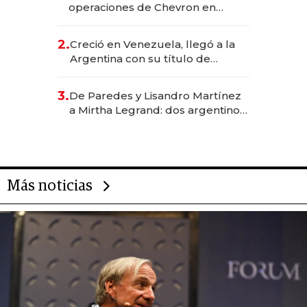
operaciones de Chevron en
EE.UU. y hoy es la única mujer
CEO en Vaca Muerta
2.
Creció en Venezuela, llegó a la
Argentina con su título de
abogado y construyó un imperio
gastronómico que revoluciona
3.
De Paredes y Lisandro Martínez
las marcas "fast premium"
a Mirtha Legrand: dos argentinos
impulsan el negocio del wellness
deportivo y el cuidado corporal
Más noticias