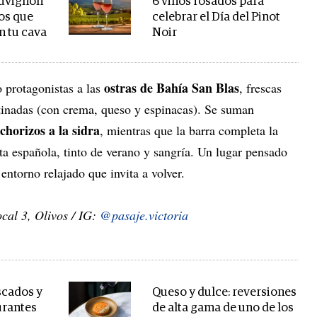
auvignon
6 vinos rosados para
os que
celebrar el Día del Pinot
n tu cava
Noir
ostras de Bahía San Blas
 protagonistas a las
, frescas
tinadas (con crema, queso y espinacas). Se suman
chorizos a la sidra
, mientras que la barra completa la
ta española, tinto de verano y sangría. Un lugar pensado
entorno relajado que invita a volver.
cal 3, Olivos / IG:
@pasaje.victoria
cados y
Queso y dulce: reversiones
urantes
de alta gama de uno de los