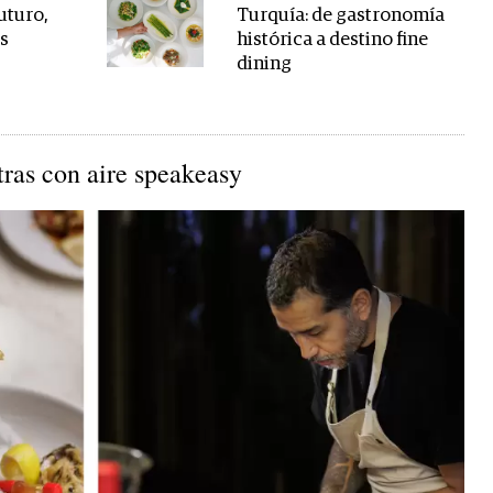
uturo,
Turquía: de gastronomía
os
histórica a destino fine
dining
stras con aire speakeasy