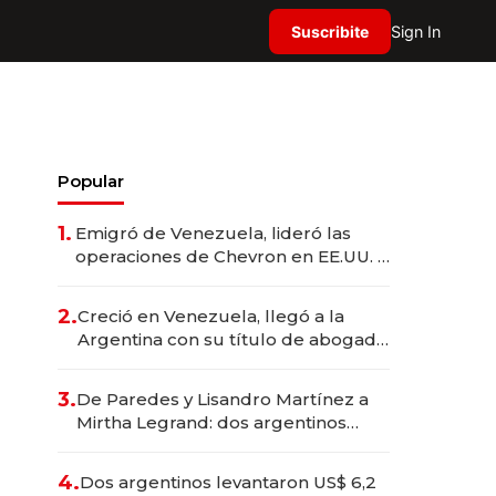
Suscribite
Sign In
Popular
1.
Emigró de Venezuela, lideró las
operaciones de Chevron en EE.UU. y
hoy es la única mujer CEO en Vaca
Muerta
2.
Creció en Venezuela, llegó a la
Argentina con su título de abogado
y construyó un imperio
gastronómico que revoluciona las
3.
De Paredes y Lisandro Martínez a
marcas "fast premium"
Mirtha Legrand: dos argentinos
impulsan el negocio del wellness
deportivo y el cuidado corporal
4.
Dos argentinos levantaron US$ 6,2