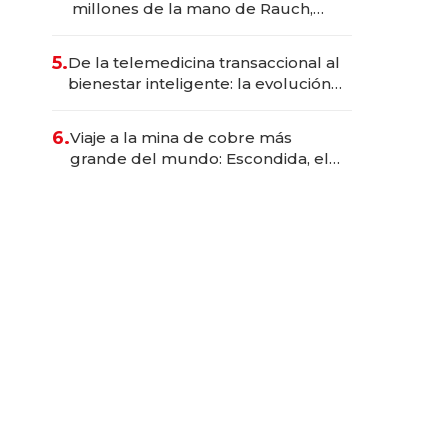
millones de la mano de Rauch,
Englebienne y Woloski
5.
De la telemedicina transaccional al
bienestar inteligente: la evolución
de doc24 para transformar a las
organizaciones
6.
Viaje a la mina de cobre más
grande del mundo: Escondida, el
gigante chileno que exporta US$
14.000 millones anuales