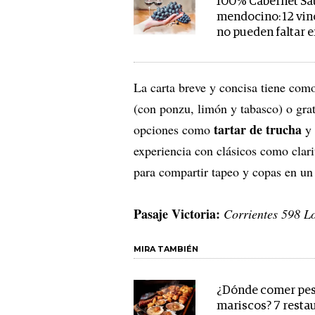
100% Cabernet S
mendocino: 12 vin
no pueden faltar e
La carta breve y concisa tiene como
(con ponzu, limón y tabasco) o gra
tartar de trucha
opciones como
y
experiencia con clásicos como clari
para compartir tapeo y copas en un 
Pasaje Victoria:
Corrientes 598 Lo
MIRA TAMBIÉN
¿Dónde comer pes
mariscos? 7 resta