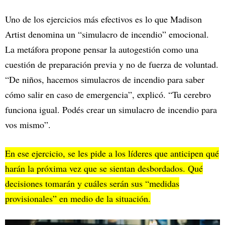
Uno de los ejercicios más efectivos es lo que Madison
Artist denomina un “simulacro de incendio” emocional.
La metáfora propone pensar la autogestión como una
cuestión de preparación previa y no de fuerza de voluntad.
“De niños, hacemos simulacros de incendio para saber
cómo salir en caso de emergencia”, explicó. “Tu cerebro
funciona igual. Podés crear un simulacro de incendio para
vos mismo”.
En ese ejercicio, se les pide a los líderes que anticipen qué
harán la próxima vez que se sientan desbordados. Qué
decisiones tomarán y cuáles serán sus “medidas
provisionales” en medio de la situación.