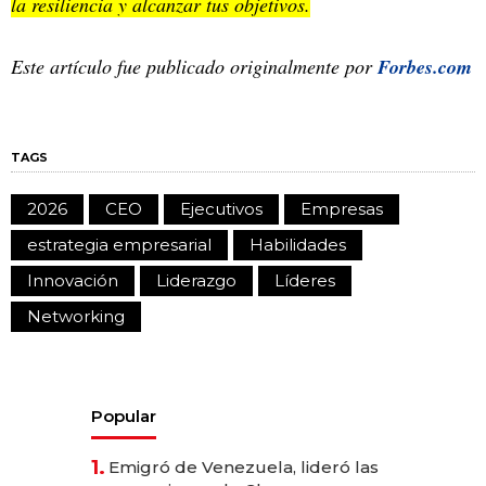
la resiliencia y alcanzar tus objetivos.
Este artículo fue publicado originalmente por
Forbes.com
TAGS
2026
CEO
Ejecutivos
Empresas
estrategia empresarial
Habilidades
Innovación
Liderazgo
Líderes
Networking
Popular
1.
Emigró de Venezuela, lideró las