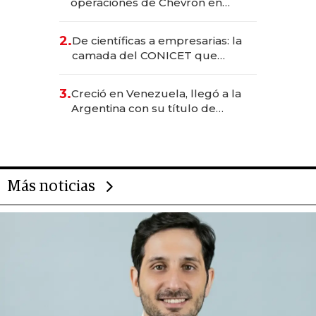
operaciones de Chevron en
EE.UU. y hoy es la única mujer
CEO en Vaca Muerta
2.
De científicas a empresarias: la
camada del CONICET que
levantó más de US$ 40 millones
para fundar startups biotech
3.
Creció en Venezuela, llegó a la
Argentina con su título de
abogado y construyó un imperio
gastronómico que revoluciona
las marcas "fast premium"
Más noticias