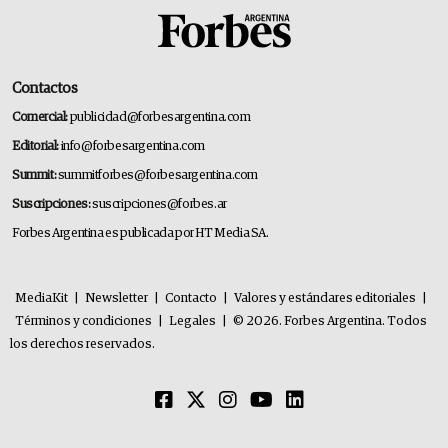
Contactos
Comercial:
publicidad@forbesargentina.com
Editorial:
info@forbesargentina.com
Summit:
summitforbes@forbesargentina.com
Suscripciones:
suscripciones@forbes.ar
Forbes Argentina es publicada por HT Media SA.
MediaKit
|
Newsletter
|
Contacto
|
Valores y estándares editoriales
|
Términos y condiciones
|
Legales
|
© 2026. Forbes Argentina. Todos
los derechos reservados.