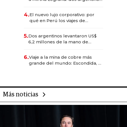
impulsan el negocio del wellness
deportivo y el cuidado corporal
4.
El nuevo lujo corporativo: por
qué en Perú los viajes de
negocios dejan de ser reuniones
para convertirse en experiencias
5.
Dos argentinos levantaron US$
transformadoras
6,2 millones de la mano de
Rauch, Englebienne y Woloski
6.
Viaje a la mina de cobre más
grande del mundo: Escondida, el
gigante chileno que exporta US$
14.000 millones anuales
Más noticias