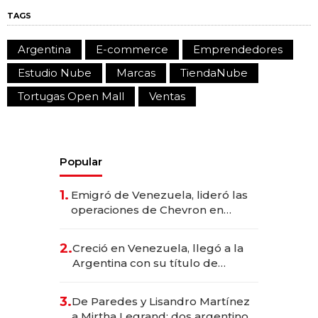
TAGS
Argentina
E-commerce
Emprendedores
Estudio Nube
Marcas
TiendaNube
Tortugas Open Mall
Ventas
Popular
1.
Emigró de Venezuela, lideró las
operaciones de Chevron en
EE.UU. y hoy es la única mujer
CEO en Vaca Muerta
2.
Creció en Venezuela, llegó a la
Argentina con su título de
abogado y construyó un imperio
gastronómico que revoluciona
3.
De Paredes y Lisandro Martínez
las marcas "fast premium"
a Mirtha Legrand: dos argentinos