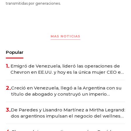
transmitidas por generaciones.
MAS NOTICIAS
Popular
1.
Emigró de Venezuela, lideró las operaciones de
Chevron en EE.UU. y hoy es la única mujer CEO en
Vaca Muerta
2.
Creció en Venezuela, llegó a la Argentina con su
título de abogado y construyó un imperio
gastronómico que revoluciona las marcas "fast
premium"
3.
De Paredes y Lisandro Martínez a Mirtha Legrand:
dos argentinos impulsan el negocio del wellness
deportivo y el cuidado corporal