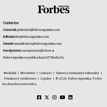
Contactos
Comercial:
publicidad@forbesargentina.com
Editorial:
info@forbesargentina.com
Summit:
summitforbes@forbesargentina.com
Suscripciones:
suscripciones@forbes.ar
Forbes Argentina es publicada por HT Media SA.
MediaKit
|
Newsletter
|
Contacto
|
Valores y estándares editoriales
|
Términos y condiciones
|
Legales
|
© 2026. Forbes Argentina. Todos
los derechos reservados.