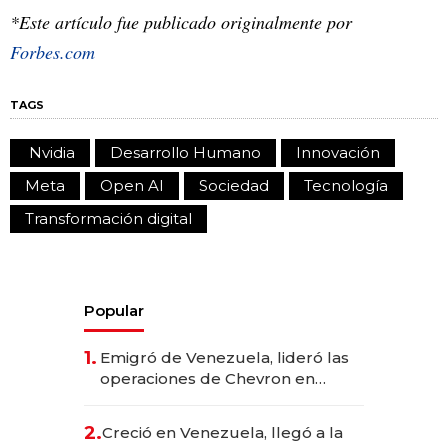
*Este artículo fue publicado originalmente por
Forbes.com
TAGS
Nvidia
Desarrollo Humano
Innovación
Meta
Open AI
Sociedad
Tecnología
Transformación digital
Popular
1.
Emigró de Venezuela, lideró las
operaciones de Chevron en
EE.UU. y hoy es la única mujer
CEO en Vaca Muerta
2.
Creció en Venezuela, llegó a la