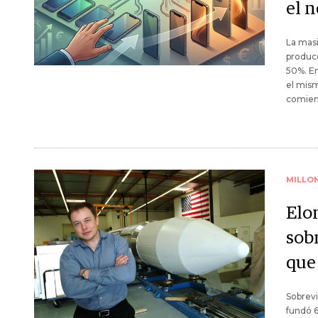
el n
La mas
producc
50%. En
el mism
comienz
MILLO
Elo
sobr
que
Sobrevi
fundó 6