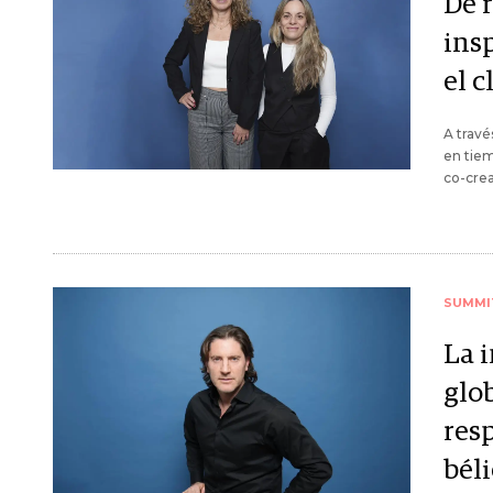
De 
ins
el c
A travé
en tiem
co-crea
SUMMI
La 
glo
res
bél