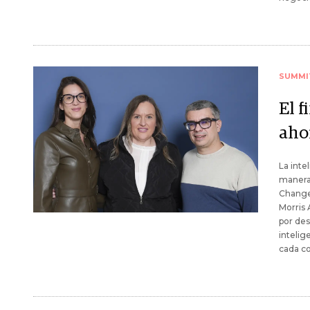
SUMMI
El f
aho
La inte
manera 
Changer
Morris 
por des
intelig
cada c