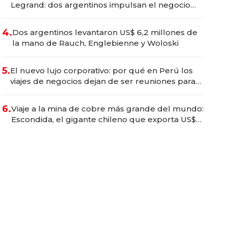
Legrand: dos argentinos impulsan el negocio
del wellness deportivo y el cuidado corporal
4.
Dos argentinos levantaron US$ 6,2 millones de
la mano de Rauch, Englebienne y Woloski
5.
El nuevo lujo corporativo: por qué en Perú los
viajes de negocios dejan de ser reuniones para
convertirse en experiencias transformadoras
6.
Viaje a la mina de cobre más grande del mundo:
Escondida, el gigante chileno que exporta US$
14.000 millones anuales