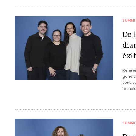
SUMMI
De 
diar
éxi
Refere
generar
convive
tecnoló
SUMMI