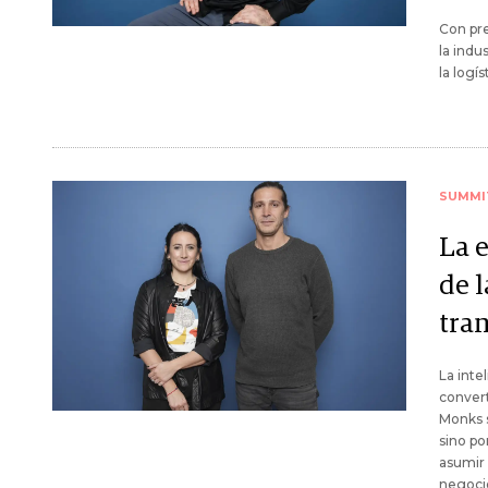
Con pre
la indu
la logí
SUMMI
La e
de l
tra
La inte
convert
Monks s
sino po
asumir 
negoci