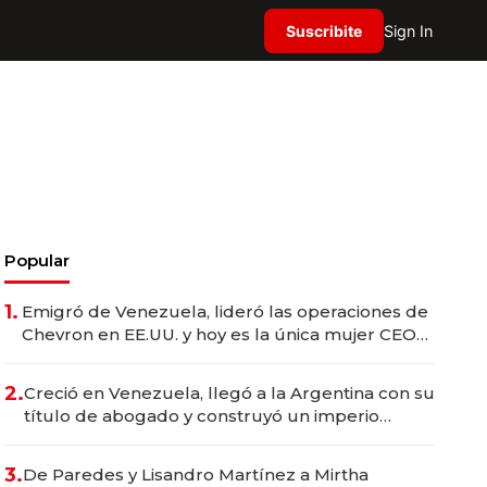
Suscribite
Sign In
Popular
1.
Emigró de Venezuela, lideró las operaciones de
Chevron en EE.UU. y hoy es la única mujer CEO
en Vaca Muerta
2.
Creció en Venezuela, llegó a la Argentina con su
título de abogado y construyó un imperio
gastronómico que revoluciona las marcas "fast
premium"
3.
De Paredes y Lisandro Martínez a Mirtha