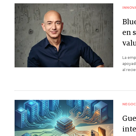
INNOV
Blu
en 
val
La empr
apoyada
al reci
NEGOC
Guer
inte