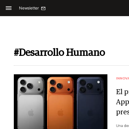
Newsletter
#Desarrollo Humano
INNOV
El 
App
pre
Una de