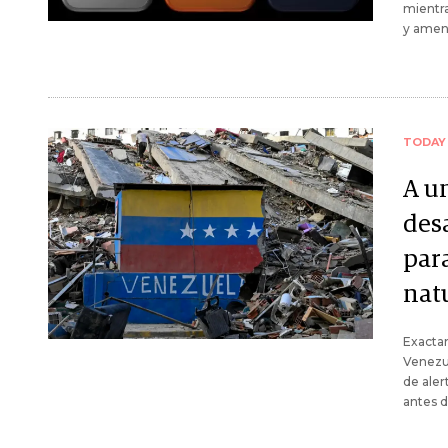
mientr
y amena
TODAY
A u
des
par
nat
Exacta
Venezue
de aler
antes d