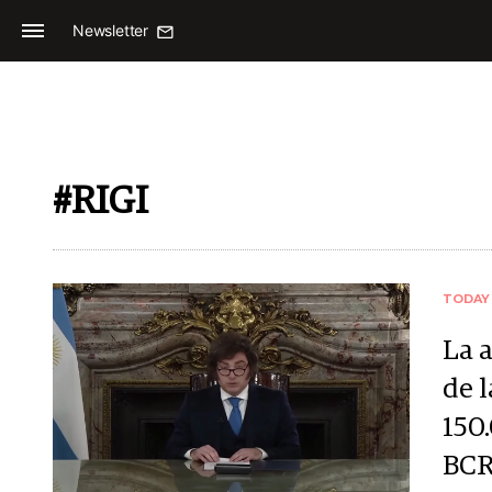
Newsletter
#RIGI
TODAY
La 
de 
150
BCR