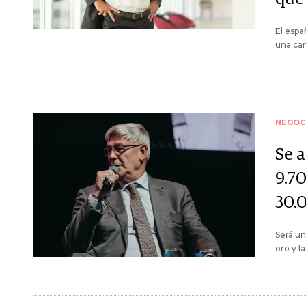
El esp
una can
NEGOC
Se 
9.7
30.
Será un
oro y l