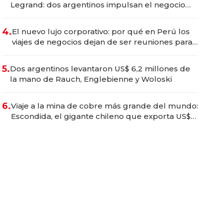
Legrand: dos argentinos impulsan el negocio
del wellness deportivo y el cuidado corporal
4.
El nuevo lujo corporativo: por qué en Perú los
viajes de negocios dejan de ser reuniones para
convertirse en experiencias transformadoras
5.
Dos argentinos levantaron US$ 6,2 millones de
la mano de Rauch, Englebienne y Woloski
6.
Viaje a la mina de cobre más grande del mundo:
Escondida, el gigante chileno que exporta US$
14.000 millones anuales