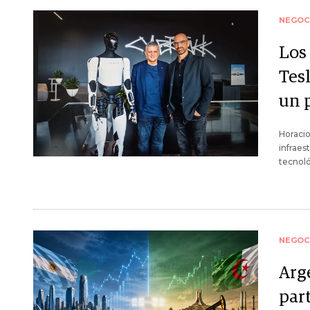
NEGOC
Los
Tesl
un 
Horacio
infraes
tecnoló
NEGOC
Arg
par