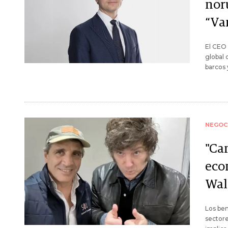
nor
“Va
El CEO 
global 
barcos 
NEGOC
"Ca
eco
Wall
Los ben
sectore