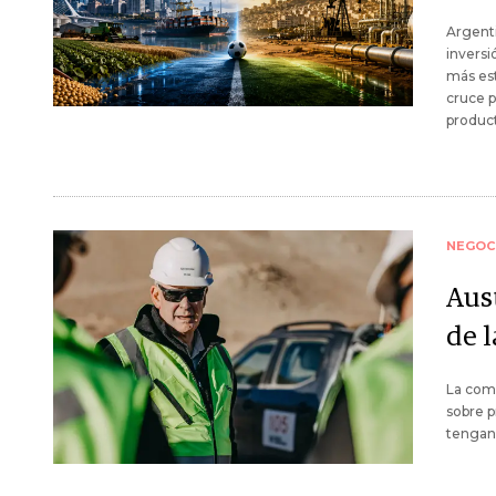
Argent
inversi
más est
cruce p
product
NEGOC
Aust
de 
La comp
sobre p
tengan 