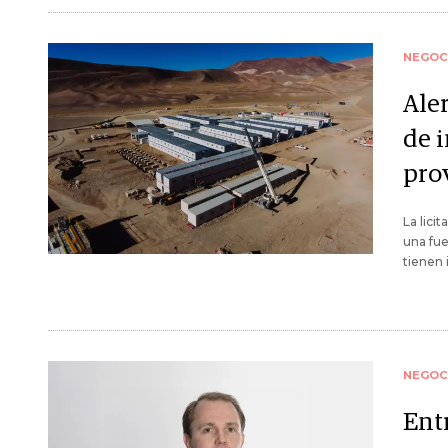
NEGOC
Ale
de 
pro
La lici
una fue
tienen 
NEGOC
Ent