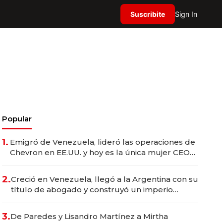
Suscribite
Sign In
Popular
1.
Emigró de Venezuela, lideró las operaciones de
Chevron en EE.UU. y hoy es la única mujer CEO
en Vaca Muerta
2.
Creció en Venezuela, llegó a la Argentina con su
título de abogado y construyó un imperio
gastronómico que revoluciona las marcas "fast
premium"
3.
De Paredes y Lisandro Martínez a Mirtha