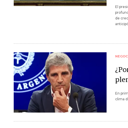
El pres
profund
de crec
anticip
NEGOC
¿Po
ple
En prim
clima d