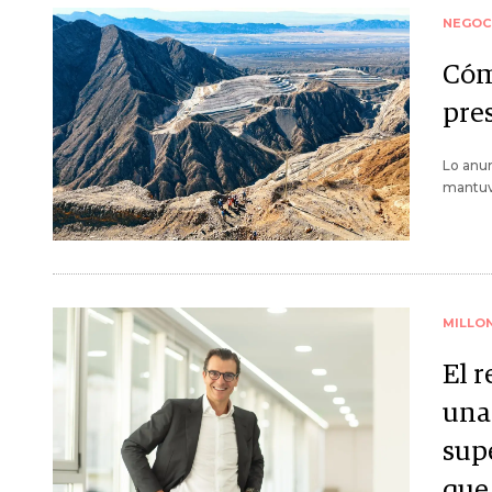
NEGOC
Cóm
pre
Lo anun
mantuvo
MILLO
El r
una
supe
que