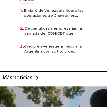
1.
Emigró de Venezuela, lideró las
operaciones de Chevron en
EE.UU. y hoy es la única mujer
CEO en Vaca Muerta
2.
De científicas a empresarias: la
camada del CONICET que
levantó más de US$ 40 millones
para fundar startups biotech
3.
Creció en Venezuela, llegó a la
Argentina con su título de
abogado y construyó un imperio
gastronómico que revoluciona
las marcas "fast premium"
Más noticias