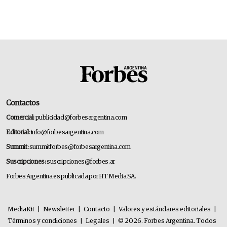
Contactos
Comercial:
publicidad@forbesargentina.com
Editorial:
info@forbesargentina.com
Summit:
summitforbes@forbesargentina.com
Suscripciones:
suscripciones@forbes.ar
Forbes Argentina es publicada por HT Media SA.
MediaKit
|
Newsletter
|
Contacto
|
Valores y estándares editoriales
|
Términos y condiciones
|
Legales
|
© 2026. Forbes Argentina. Todos