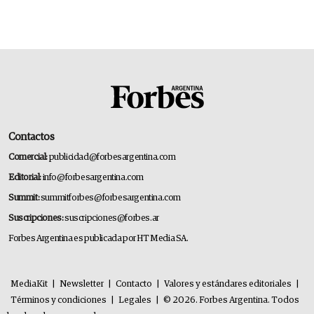
Contactos
Comercial:
publicidad@forbesargentina.com
Editorial:
info@forbesargentina.com
Summit:
summitforbes@forbesargentina.com
Suscripciones:
suscripciones@forbes.ar
Forbes Argentina es publicada por HT Media SA.
MediaKit
|
Newsletter
|
Contacto
|
Valores y estándares editoriales
|
Términos y condiciones
|
Legales
|
© 2026. Forbes Argentina. Todos