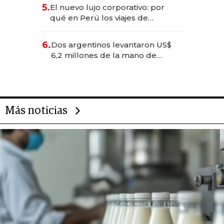
licitación de Tecnópolis junto a
5.
El nuevo lujo corporativo: por
Fénix
qué en Perú los viajes de
negocios dejan de ser reuniones
para convertirse en experiencias
6.
Dos argentinos levantaron US$
transformadoras
6,2 millones de la mano de
Rauch, Englebienne y Woloski
Más noticias