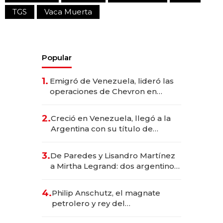
TGS
Vaca Muerta
Popular
1.
Emigró de Venezuela, lideró las
operaciones de Chevron en
EE.UU. y hoy es la única mujer
CEO en Vaca Muerta
2.
Creció en Venezuela, llegó a la
Argentina con su título de
abogado y construyó un imperio
gastronómico que revoluciona
3.
De Paredes y Lisandro Martínez
las marcas "fast premium"
a Mirtha Legrand: dos argentinos
impulsan el negocio del wellness
deportivo y el cuidado corporal
4.
Philip Anschutz, el magnate
petrolero y rey del
entretenimiento que va por la