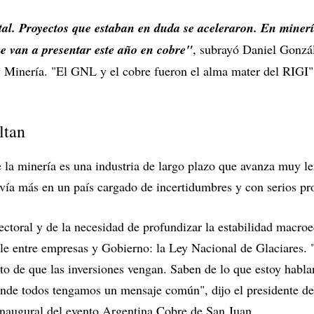
tal. Proyectos que estaban en duda se aceleraron. En mine
e van a presentar este año en cobre"
, subrayó Daniel Gonzál
 Minería. "El GNL y el cobre fueron el alma mater del RIGI",
ltan
ue la minería es una industria de largo plazo que avanza muy l
davía más en un país cargado de incertidumbres y con serios pr
lectoral y de la necesidad de profundizar la estabilidad macr
le entre empresas y Gobierno: la Ley Nacional de Glaciares
ito de que las inversiones vengan. Saben de lo que estoy habl
onde todos tengamos un mensaje común", dijo el presidente 
inaugural del evento Argentina Cobre de San Juan.