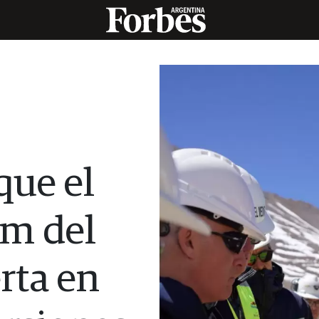
que el
m del
rta en