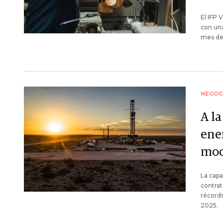
El IFP
con una
mes de
NEGOC
A l
ene
mod
La capa
contrat
récords
2025.