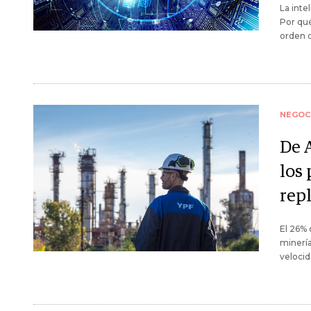
La inte
Por qué
orden d
NEGOC
De 
los
rep
El 26% 
minería
veloci