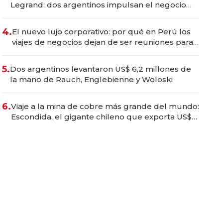
Legrand: dos argentinos impulsan el negocio
del wellness deportivo y el cuidado corporal
4.
El nuevo lujo corporativo: por qué en Perú los
viajes de negocios dejan de ser reuniones para
convertirse en experiencias transformadoras
5.
Dos argentinos levantaron US$ 6,2 millones de
la mano de Rauch, Englebienne y Woloski
6.
Viaje a la mina de cobre más grande del mundo:
Escondida, el gigante chileno que exporta US$
14.000 millones anuales