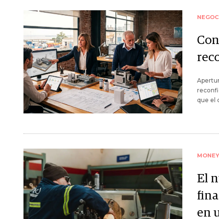
NEGOC
Cont
rec
Apertur
reconfi
que el 
MONE
El n
fin
en 