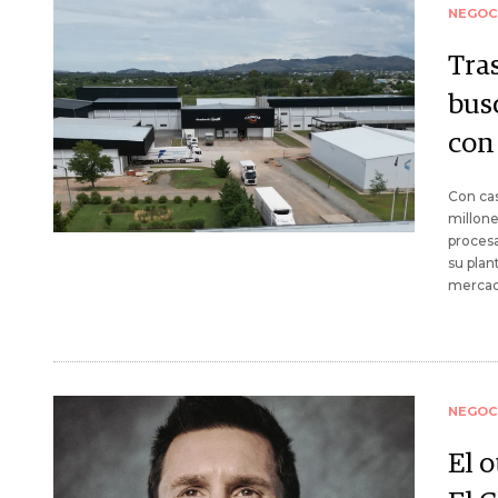
NEGOC
Tras
bus
con
Con cas
millone
procesa
su plan
mercado
NEGOC
El o