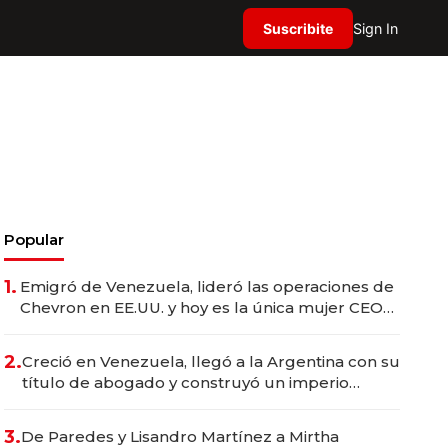
Suscribite
Sign In
Popular
1.
Emigró de Venezuela, lideró las operaciones de
Chevron en EE.UU. y hoy es la única mujer CEO
en Vaca Muerta
2.
Creció en Venezuela, llegó a la Argentina con su
título de abogado y construyó un imperio
gastronómico que revoluciona las marcas "fast
premium"
3.
De Paredes y Lisandro Martínez a Mirtha