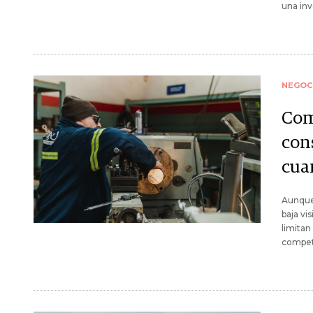
una inv
NEGOC
Comp
con
cua
Aunque 
baja vi
limitan
competi