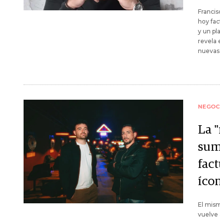
Francis
hoy fac
y un pl
revela 
nuevas
NEGOC
La 
sum
fact
íco
El mism
vuelve 