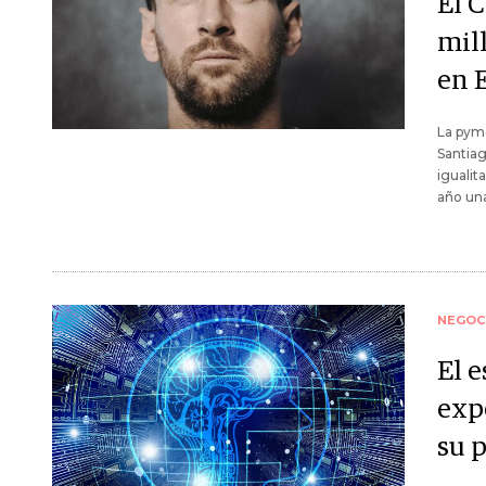
El C
mil
en 
La pyme
Santia
igualit
año una
NEGOC
El e
exp
su 