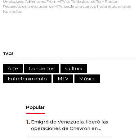
Unplugged: Adventures From MTV to Timbuktu, de Tom Freston.
Recuerdos de la evolución de MTV, desde una startup hasta el gigante de
los medios.
TAGS
Arte
Conciertos
Cultura
Entretenimiento
MTV
Música
Popular
1.
Emigró de Venezuela, lideró las
operaciones de Chevron en
EE.UU. y hoy es la única mujer