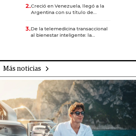
CEO en Vaca Muerta
2.
Creció en Venezuela, llegó a la
Argentina con su título de
abogado y construyó un imperio
gastronómico que revoluciona
3.
De la telemedicina transaccional
las marcas "fast premium"
al bienestar inteligente: la
evolución de doc24 para
transformar a las organizaciones
Más noticias