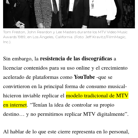
Tom Freston, John Reardon y Lee Masters durante los MTV Video Music
Awards 1989, en Los Ángeles, California. (Foto: Jeff Kravitz/FilmMagic,
Inc.).
resistencia de las discográficas
Sin embargo, la
a
licenciar contenidos para su uso online y el crecimiento
YouTube
acelerado de plataformas como
-que se
convirtieron en la principal forma de consumo musical-
hicieron inviable replicar el
modelo tradicional de MTV
en internet
. “Tenían la idea de controlar su propio
destino… y no permitirnos replicar MTV digitalmente”.
Al hablar de lo que este cierre representa en lo personal,