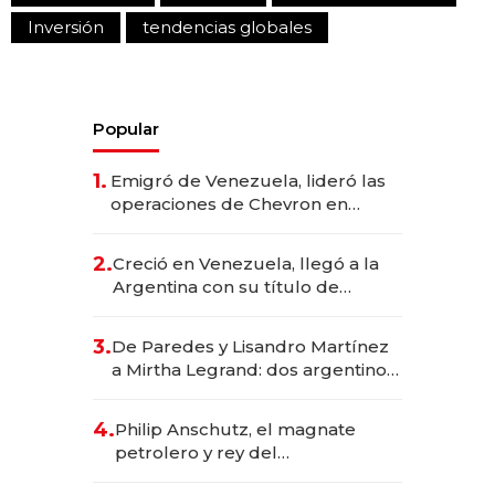
Inversión
tendencias globales
Popular
1.
Emigró de Venezuela, lideró las
operaciones de Chevron en
EE.UU. y hoy es la única mujer
CEO en Vaca Muerta
2.
Creció en Venezuela, llegó a la
Argentina con su título de
abogado y construyó un imperio
gastronómico que revoluciona
3.
De Paredes y Lisandro Martínez
las marcas "fast premium"
a Mirtha Legrand: dos argentinos
impulsan el negocio del wellness
deportivo y el cuidado corporal
4.
Philip Anschutz, el magnate
petrolero y rey del
entretenimiento que va por la