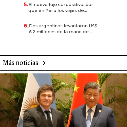
licitación de Tecnópolis junto a
5.
El nuevo lujo corporativo: por
Fénix
qué en Perú los viajes de
negocios dejan de ser reuniones
para convertirse en experiencias
6.
Dos argentinos levantaron US$
transformadoras
6,2 millones de la mano de
Rauch, Englebienne y Woloski
Más noticias