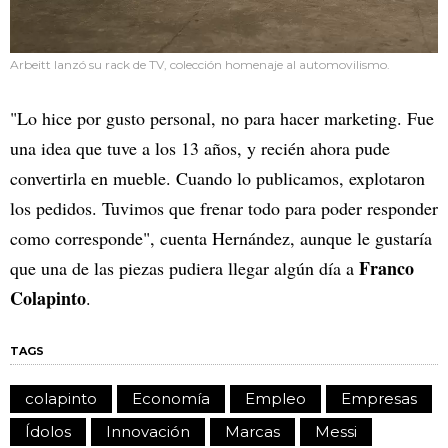
Arbeitt lanzó su rack de TV, colección homenaje al automovilismo.
"Lo hice por gusto personal, no para hacer marketing. Fue
una idea que tuve a los 13 años, y recién ahora pude
convertirla en mueble. Cuando lo publicamos, explotaron
los pedidos. Tuvimos que frenar todo para poder responder
como corresponde", cuenta Hernández, aunque le gustaría
Franco
que una de las piezas pudiera llegar algún día a
Colapinto
.
TAGS
colapinto
Economía
Empleo
Empresas
Ídolos
Innovación
Marcas
Messi