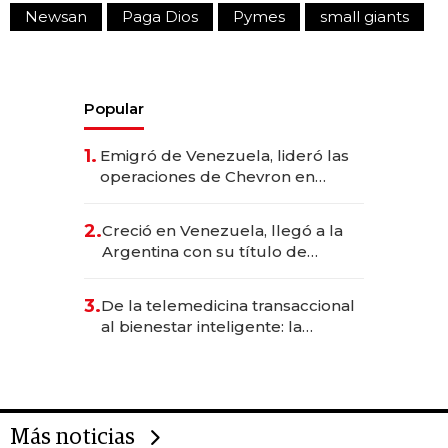
Newsan
Paga Dios
Pymes
small giants
Popular
1.
Emigró de Venezuela, lideró las
operaciones de Chevron en
EE.UU. y hoy es la única mujer
CEO en Vaca Muerta
2.
Creció en Venezuela, llegó a la
Argentina con su título de
abogado y construyó un imperio
gastronómico que revoluciona
3.
De la telemedicina transaccional
las marcas "fast premium"
al bienestar inteligente: la
evolución de doc24 para
transformar a las organizaciones
Más noticias