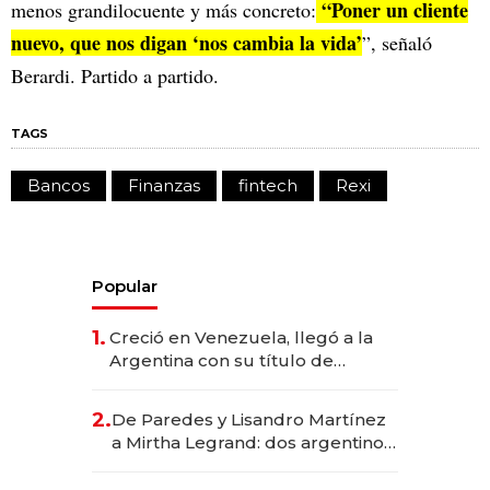
“Poner un cliente
menos grandilocuente y más concreto:
nuevo, que nos digan ‘nos cambia la vida’
”, señaló
Berardi. Partido a partido.
TAGS
Bancos
Finanzas
fintech
Rexi
Popular
1.
Creció en Venezuela, llegó a la
Argentina con su título de
abogado y construyó un imperio
gastronómico que revoluciona
2.
De Paredes y Lisandro Martínez
las marcas "fast premium"
a Mirtha Legrand: dos argentinos
impulsan el negocio del wellness
deportivo y el cuidado corporal