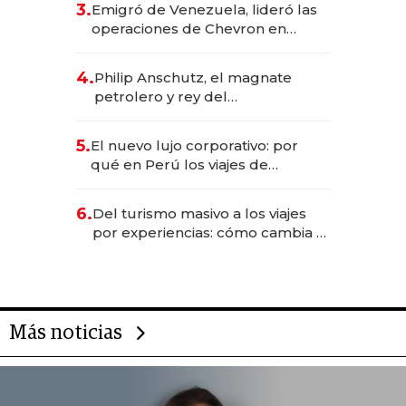
3.
Emigró de Venezuela, lideró las
operaciones de Chevron en
EE.UU. y hoy es la única mujer
CEO en Vaca Muerta
4.
Philip Anschutz, el magnate
petrolero y rey del
entretenimiento que va por la
licitación de Tecnópolis junto a
5.
El nuevo lujo corporativo: por
Fénix
qué en Perú los viajes de
negocios dejan de ser reuniones
para convertirse en experiencias
6.
Del turismo masivo a los viajes
transformadoras
por experiencias: cómo cambia el
negocio de la asistencia al viajero
Más noticias