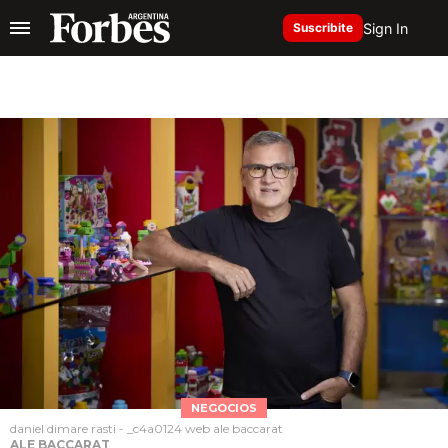
Sign In
Suscribite
NEGOCIOS
daniel dimare rasti - _c4a0124 web ale baccarat
ALE BACCARAT