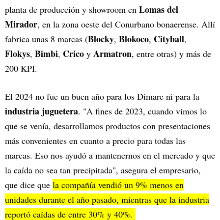
Lomas del
planta de producción y showroom en
Mirador
, en la zona oeste del Conurbano bonaerense. Allí
Blocky
Blokoco
Cityball
fabrica unas 8 marcas (
,
,
,
Flokys
Bimbi
Crico
Armatron
,
,
y
, entre otras) y más de
200 KPI.
El 2024 no fue un buen año para los Dimare ni para la
industria juguetera
. "A fines de 2023, cuando vimos lo
que se venía, desarrollamos productos con presentaciones
más convenientes en cuanto a precio para todas las
marcas. Eso nos ayudó a mantenernos en el mercado y que
la caída no sea tan precipitada", asegura el empresario,
que dice que
la compañía vendió un 9% menos en
unidades durante el año pasado, mientras que la industria
reportó caídas de entre 30% y 40%.