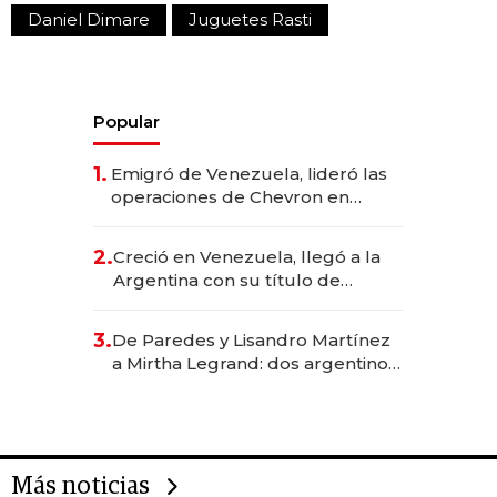
Daniel Dimare
Juguetes Rasti
Popular
1.
Emigró de Venezuela, lideró las
operaciones de Chevron en
EE.UU. y hoy es la única mujer
CEO en Vaca Muerta
2.
Creció en Venezuela, llegó a la
Argentina con su título de
abogado y construyó un imperio
gastronómico que revoluciona
3.
De Paredes y Lisandro Martínez
las marcas "fast premium"
a Mirtha Legrand: dos argentinos
impulsan el negocio del wellness
deportivo y el cuidado corporal
Más noticias