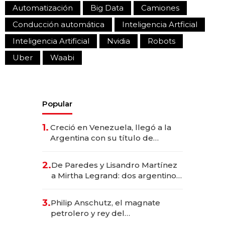
Automatización
Big Data
Camiones
Conducción automática
Inteligencia Artficial
Inteligencia Artificial
Nvidia
Robots
Uber
Waabi
Popular
1.
Creció en Venezuela, llegó a la
Argentina con su título de
abogado y construyó un imperio
gastronómico que revoluciona
2.
De Paredes y Lisandro Martínez
las marcas "fast premium"
a Mirtha Legrand: dos argentinos
impulsan el negocio del wellness
deportivo y el cuidado corporal
3.
Philip Anschutz, el magnate
petrolero y rey del
entretenimiento que va por la