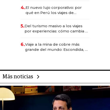
licitación de Tecnópolis junto a
4.
El nuevo lujo corporativo: por
Fénix
qué en Perú los viajes de
negocios dejan de ser reuniones
para convertirse en experiencias
5.
Del turismo masivo a los viajes
transformadoras
por experiencias: cómo cambia el
negocio de la asistencia al viajero
6.
Viaje a la mina de cobre más
grande del mundo: Escondida, el
gigante chileno que exporta US$
14.000 millones anuales
Más noticias