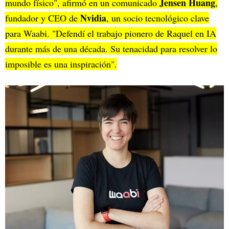
Jensen Huang
mundo físico", afirmó en un comunicado
,
Nvidia
fundador y CEO de
, un socio tecnológico clave
para Waabi. "Defendí el trabajo pionero de Raquel en IA
durante más de una década. Su tenacidad para resolver lo
imposible es una inspiración".