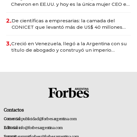
Chevron en EE.UU. y hoy es la única mujer CEO en
Vaca Muerta
2.
De científicas a empresarias: la camada del
CONICET que levantó más de US$ 40 millones
para fundar startups biotech
3.
Creció en Venezuela, llegó a la Argentina con su
título de abogado y construyó un imperio
gastronómico que revoluciona las marcas "fast
premium"
Contactos
Comercial:
publicidad@forbesargentina.com
Editorial:
info@forbesargentina.com
Summit:
summitforbes@forbesargentina.com