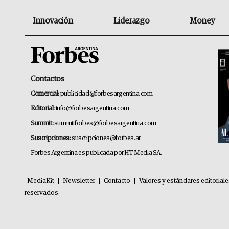
Innovación
Liderazgo
Money
Contactos
Comercial:
publicidad@forbesargentina.com
Editorial:
info@forbesargentina.com
Summit:
summitforbes@forbesargentina.com
Suscripciones:
suscripciones@forbes.ar
Forbes Argentina es publicada por HT Media SA.
MediaKit
|
Newsletter
|
Contacto
|
Valores y estándares editorial
reservados.