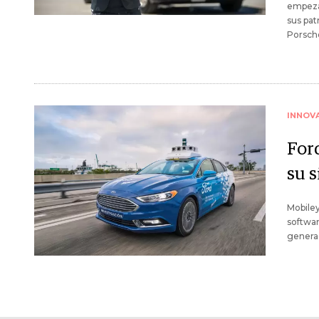
empeza
sus pat
Porsch
INNOV
Ford
su 
Mobiley
softwar
genera