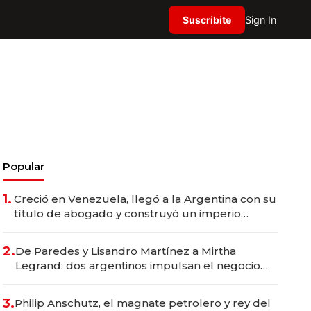
Suscribite
Sign In
Popular
1.
Creció en Venezuela, llegó a la Argentina con su
título de abogado y construyó un imperio
gastronómico que revoluciona las marcas "fast
premium"
2.
De Paredes y Lisandro Martínez a Mirtha
Legrand: dos argentinos impulsan el negocio
del wellness deportivo y el cuidado corporal
3.
Philip Anschutz, el magnate petrolero y rey del