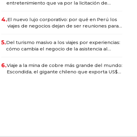
entretenimiento que va por la licitación de
Tecnópolis junto a Fénix
4.
El nuevo lujo corporativo: por qué en Perú los
viajes de negocios dejan de ser reuniones para
convertirse en experiencias transformadoras
5.
Del turismo masivo a los viajes por experiencias:
cómo cambia el negocio de la asistencia al
viajero
6.
Viaje a la mina de cobre más grande del mundo:
Escondida, el gigante chileno que exporta US$
14.000 millones anuales