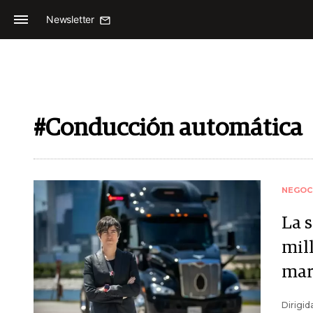
Newsletter
#Conducción automática
NEGOC
La 
mil
mar
Dirigid