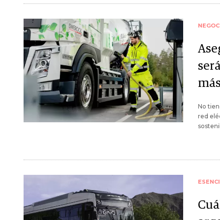
NEGOC
Ase
ser
más
No tien
red elé
sosteni
ESENC
Cuá