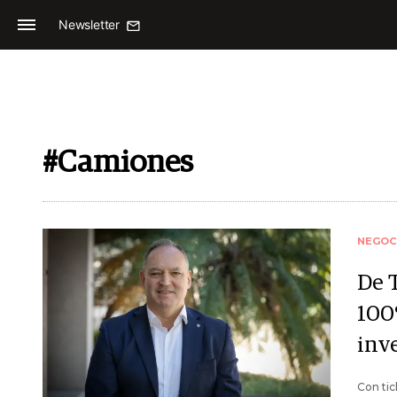
Newsletter
#Camiones
NEGOC
De 
100
inv
Con tic