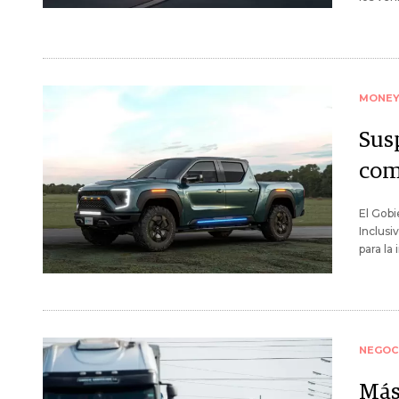
MONE
Sus
com
El Gobi
Inclusi
para la
NEGOC
Más