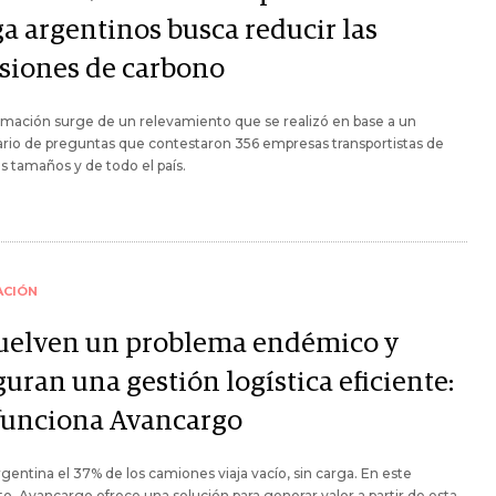
ga argentinos busca reducir las
siones de carbono
rmación surge de un relevamiento que se realizó en base a un
rio de preguntas que contestaron 356 empresas transportistas de
os tamaños y de todo el país.
ACIÓN
uelven un problema endémico y
uran una gestión logística eficiente:
 funciona Avancargo
rgentina el 37% de los camiones viaja vacío, sin carga. En este
o, Avancargo ofrece una solución para generar valor a partir de esta