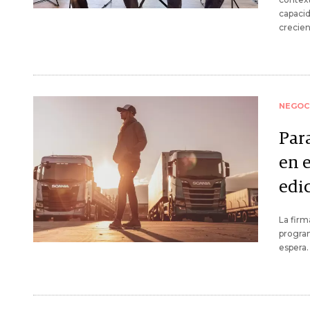
capacid
crecien
NEGOC
Par
en e
edi
La firm
program
espera.