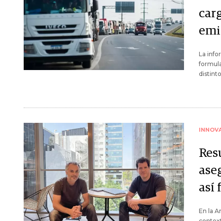
car
emi
La info
formula
distint
INNOV
Res
aseg
así
En la A
context