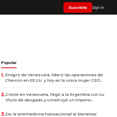
Suscribite
Sign In
Popular
1.
Emigró de Venezuela, lideró las operaciones de
Chevron en EE.UU. y hoy es la única mujer CEO
en Vaca Muerta
2.
Creció en Venezuela, llegó a la Argentina con su
título de abogado y construyó un imperio
gastronómico que revoluciona las marcas "fast
premium"
3.
De la telemedicina transaccional al bienestar