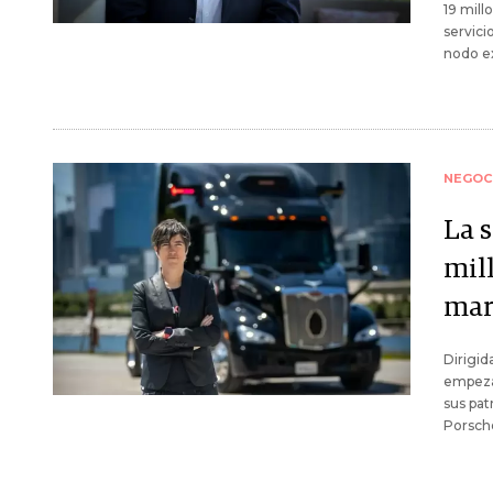
19 mill
servici
nodo ex
NEGOC
La 
mil
mar
Dirigid
empeza
sus pat
Porsch