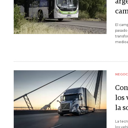
arg
cam
El camp
pasado
transfo
medioa
NEGOC
Con
los
la 
La tecn
los veh