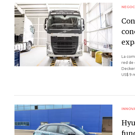
NEGOC
Con
con
exp
La comp
red de 
Decker 
US$ 9 m
INNOV
Hyu
fun