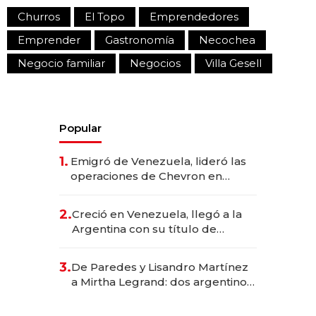
Churros
El Topo
Emprendedores
Emprender
Gastronomía
Necochea
Negocio familiar
Negocios
Villa Gesell
Popular
1.
Emigró de Venezuela, lideró las
operaciones de Chevron en
EE.UU. y hoy es la única mujer
CEO en Vaca Muerta
2.
Creció en Venezuela, llegó a la
Argentina con su título de
abogado y construyó un imperio
gastronómico que revoluciona
3.
De Paredes y Lisandro Martínez
las marcas "fast premium"
a Mirtha Legrand: dos argentinos
impulsan el negocio del wellness
deportivo y el cuidado corporal