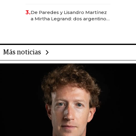
abogado y construyó un imperio
gastronómico que revoluciona
3.
De Paredes y Lisandro Martínez
las marcas "fast premium"
a Mirtha Legrand: dos argentinos
impulsan el negocio del wellness
deportivo y el cuidado corporal
Más noticias