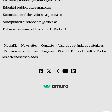
Comercial:
publicidad@forbesargentina.com
Editorial:
info@forbesargentina.com
Summit:
summitforbes@forbesargentina.com
Suscripciones:
suscripciones@forbes.ar
Forbes Argentina es publicada por HT Media SA.
MediaKit
|
Newsletter
|
Contacto
|
Valores y estándares editoriales
|
Términos y condiciones
|
Legales
|
© 2026. Forbes Argentina. Todos
los derechos reservados.