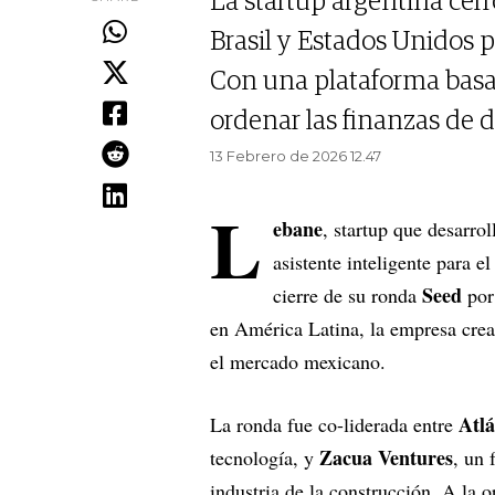
La startup argentina cer
Brasil y Estados Unidos 
Con una plataforma basada
ordenar las finanzas de d
13 Febrero de 2026 12.47
L
ebane
, startup que desarro
asistente inteligente para e
Seed
cierre de su ronda
po
en América Latina, la empresa crea
el mercado mexicano.
Atlá
La ronda fue co-liderada entre
Zacua Ventures
tecnología, y
, un 
industria de la construcción. A la