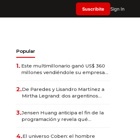
Suscribite
Sign In
Popular
1.
Este multimillonario ganó US$ 360
millones vendiéndole su empresa
de psicodélicos a Eli Lilly
2.
De Paredes y Lisandro Martínez a
Mirtha Legrand: dos argentinos
impulsan el negocio del wellness
deportivo y el cuidado corporal
3.
Jensen Huang anticipa el fin de la
programación y revela qué
aprender para trabajar con IA
4.
El universo Coben: el hombre