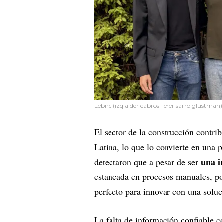
Lebne (izq a der cabrosi lerer sarro glustman)
El sector de la construcción cont
Latina, lo que lo convierte en una
una i
detectaron que a pesar de ser
estancada en procesos manuales, poc
perfecto para innovar con una sol
La falta de información confiable c