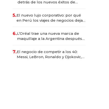
detrás de los nuevos éxitos de
Netflix
5.
El nuevo lujo corporativo: por qué
en Perú los viajes de negocios dejan
de ser reuniones para convertirse
en experiencias transformadoras
6.
L’Oréal trae una nueva marca de
maquillaje a la Argentina después
de 8 años: la estrategia para
conquistar a la Generación Z
7.
El negocio de competir a los 40:
Messi, LeBron, Ronaldo y Djokovic,
las caras detrás del mercado de la
longevidad deportiva