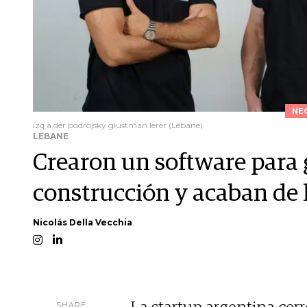
NE
izq a der podrojsky glustman lerer (Lebane)
LEBANE
Crearon un software para 
construcción y acaban de 
Nicolás Della Vecchia
SHARE