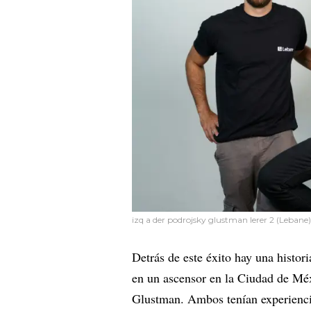
izq a der podrojsky glustman lerer 2 (Lebane)
Detrás de este éxito hay una histo
en un ascensor en la Ciudad de Méxi
Glustman. Ambos tenían experienci