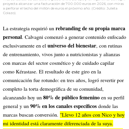
proyecta alcanzar una facturación de 700.000 euros en 2026, con miras
a perforar el techo del millón de euros el próximo año. (Crédito: Julieta
Colazo).
rebranding de su propia marca
La estrategia requirió un
personal
. Calvagni comenzó a generar contenido enfocado
universo del bienestar
exclusivamente en el
, con rutinas
de entrenamiento, vivos junto a nutricionistas y alianzas
con marcas del sector cosmético y de cuidado capilar
como Kérastase. El resultado de este giro en la
comunicación fue rotundo: en tres años, logró revertir por
completo la torta demográfica de su comunidad,
80% de público femenino
alcanzando hoy un
en su perfil
90% en los canales específicos
general y un
donde las
marcas buscan conversión.
"Llevo 12 años con Nico y hoy
mi identidad está claramente diferenciada de la suya.