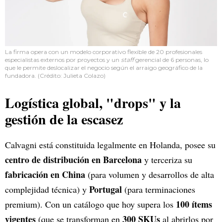
La firma opera con un modelo corporativo flexible de 20 profesionales
especialistas externos por proyectos y un
staff
gerencial de 6 personas, lo
que le permite deslocalizar el negocio según el arraigo geográfico de la
fundadora. (Crédito: Julieta Colazo)
Logística global, "drops" y la
gestión de la escasez
Calvagni está constituida legalmente en Holanda, posee su
centro de distribución en Barcelona
y terceriza su
fabricación en China
(para volumen y desarrollos de alta
Portugal
complejidad técnica) y
(para terminaciones
100 ítems
premium). Con un catálogo que hoy supera los
vigentes
300 SKUs
(que se transforman en
al abrirlos por