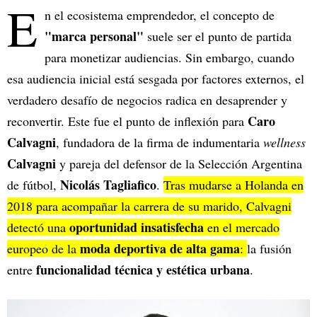
E
n el ecosistema emprendedor, el concepto de
"marca personal"
suele ser el punto de partida
para monetizar audiencias. Sin embargo, cuando
esa audiencia inicial está sesgada por factores externos, el
verdadero desafío de negocios radica en desaprender y
Caro
reconvertir. Este fue el punto de inflexión para
Calvagni
, fundadora de la firma de indumentaria
wellness
Calvagni
y pareja del defensor de la Selección Argentina
Nicolás Tagliafico
de fútbol,
.
Tras mudarse a Holanda en
2018 para acompañar la carrera de su marido, Calvagni
oportunidad insatisfecha
detectó una
en el mercado
moda deportiva de alta gama
europeo de la
:
la fusión
funcionalidad técnica y estética urbana
entre
.