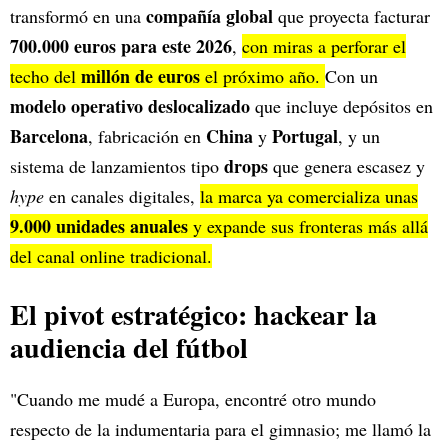
compañía global
transformó en una
que proyecta facturar
700.000 euros para este 2026
,
con miras a perforar el
millón de euros
techo del
el próximo año.
Con un
modelo operativo deslocalizado
que incluye depósitos en
Barcelona
China
Portugal
, fabricación en
y
, y un
drops
sistema de lanzamientos tipo
que genera escasez y
hype
en canales digitales,
la marca ya comercializa unas
9.000 unidades anuales
y expande sus fronteras más allá
del canal online tradicional.
El pivot estratégico: hackear la
audiencia del fútbol
"Cuando me mudé a Europa, encontré otro mundo
respecto de la indumentaria para el gimnasio; me llamó la