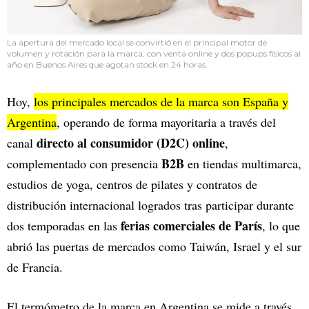
La apertura del mercado local se convirtió en el principal motor de
volumen y rotación para la marca, con venta online y dos popups físicos al
año en Buenos Aires que agotan stock en 24 horas.
Hoy,
los principales mercados de la marca son España y
Argentina
, operando de forma mayoritaria a través del
directo al consumidor (D2C) online
canal
,
B2B
complementado con presencia
en tiendas multimarca,
estudios de yoga, centros de pilates y contratos de
distribución internacional logrados tras participar durante
ferias comerciales de París
dos temporadas en las
, lo que
abrió las puertas de mercados como Taiwán, Israel y el sur
de Francia.
El termómetro de la marca en Argentina se mide a través