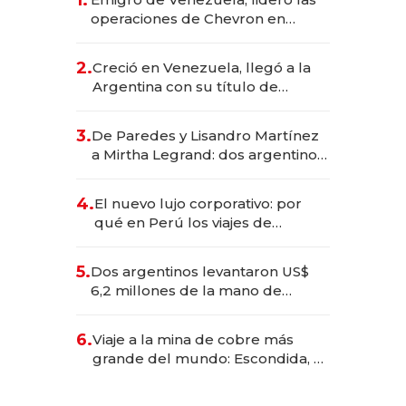
operaciones de Chevron en
EE.UU. y hoy es la única mujer
CEO en Vaca Muerta
2.
Creció en Venezuela, llegó a la
Argentina con su título de
abogado y construyó un imperio
gastronómico que revoluciona
3.
De Paredes y Lisandro Martínez
las marcas "fast premium"
a Mirtha Legrand: dos argentinos
impulsan el negocio del wellness
deportivo y el cuidado corporal
4.
El nuevo lujo corporativo: por
qué en Perú los viajes de
negocios dejan de ser reuniones
para convertirse en experiencias
5.
Dos argentinos levantaron US$
transformadoras
6,2 millones de la mano de
Rauch, Englebienne y Woloski
6.
Viaje a la mina de cobre más
grande del mundo: Escondida, el
gigante chileno que exporta US$
14.000 millones anuales