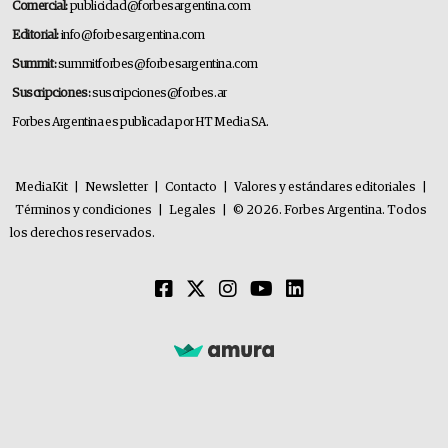
Comercial:
publicidad@forbesargentina.com
Editorial:
info@forbesargentina.com
Summit:
summitforbes@forbesargentina.com
Suscripciones:
suscripciones@forbes.ar
Forbes Argentina es publicada por HT Media SA.
MediaKit
|
Newsletter
|
Contacto
|
Valores y estándares editoriales
|
Términos y condiciones
|
Legales
|
© 2026. Forbes Argentina. Todos
los derechos reservados.