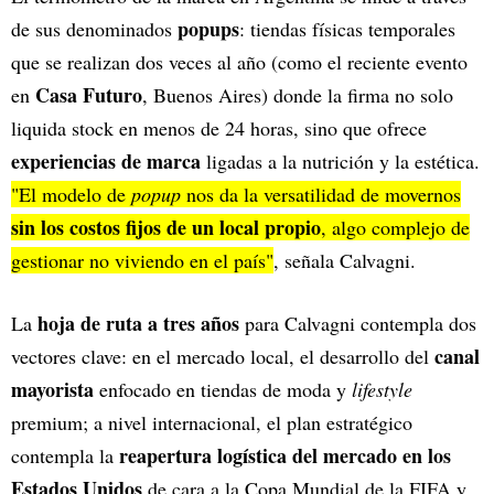
popups
de sus denominados
: tiendas físicas temporales
que se realizan dos veces al año (como el reciente evento
Casa Futuro
en
, Buenos Aires) donde la firma no solo
liquida stock en menos de 24 horas, sino que ofrece
experiencias de marca
ligadas a la nutrición y la estética.
"El modelo de
popup
nos da la versatilidad de movernos
sin los costos fijos de un local propio
, algo complejo de
gestionar no viviendo en el país"
, señala Calvagni.
hoja de ruta a tres años
La
para Calvagni contempla dos
canal
vectores clave: en el mercado local, el desarrollo del
mayorista
enfocado en tiendas de moda y
lifestyle
premium; a nivel internacional, el plan estratégico
reapertura logística del mercado en los
contempla la
Estados Unidos
de cara a la Copa Mundial de la FIFA y