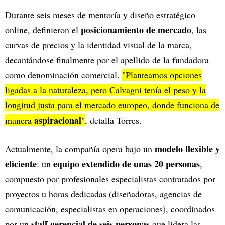
Durante seis meses de mentoría y diseño estratégico
posicionamiento de mercado
online, definieron el
, las
curvas de precios y la identidad visual de la marca,
decantándose finalmente por el apellido de la fundadora
como denominación comercial.
"Planteamos opciones
ligadas a la naturaleza, pero Calvagni tenía el peso y la
longitud justa para el mercado europeo, donde funciona de
aspiracional
manera
"
, detalla Torres.
modelo flexible y
Actualmente, la compañía opera bajo un
eficiente
equipo extendido de unas 20 personas
: un
,
compuesto por profesionales especialistas contratados por
proyectos u horas dedicadas (diseñadoras, agencias de
comunicación, especialistas en operaciones), coordinados
staff gerencial de seis personas
por un
que lidera las