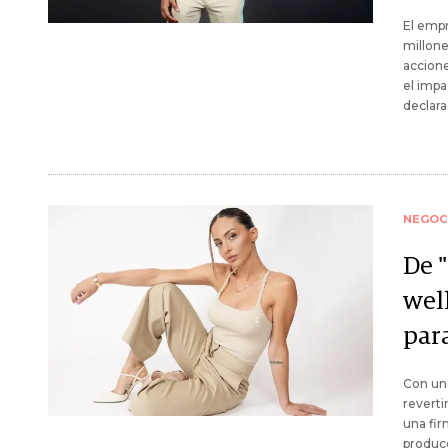
El empr
millone
accion
el impa
declara
NEGOC
De 
well
para
Con una
reverti
una fir
producc