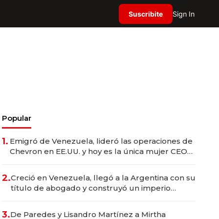
Suscribite
Sign In
Popular
1.
Emigró de Venezuela, lideró las operaciones de
Chevron en EE.UU. y hoy es la única mujer CEO
en Vaca Muerta
2.
Creció en Venezuela, llegó a la Argentina con su
título de abogado y construyó un imperio
gastronómico que revoluciona las marcas "fast
premium"
3.
De Paredes y Lisandro Martínez a Mirtha