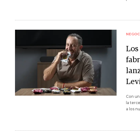
NEGOC
Los 
fabr
lan
Lev
Con un
la terc
a los n