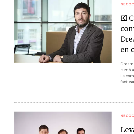
NEGOC
El 
conv
Dre
en 
Dreamco
sumó a 
La comp
factura
NEGOC
Lev