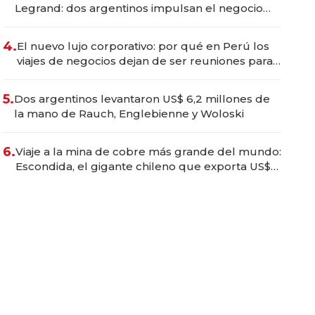
Legrand: dos argentinos impulsan el negocio
del wellness deportivo y el cuidado corporal
4.
El nuevo lujo corporativo: por qué en Perú los
viajes de negocios dejan de ser reuniones para
convertirse en experiencias transformadoras
5.
Dos argentinos levantaron US$ 6,2 millones de
la mano de Rauch, Englebienne y Woloski
6.
Viaje a la mina de cobre más grande del mundo:
Escondida, el gigante chileno que exporta US$
14.000 millones anuales