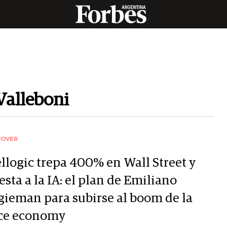
 Valleboni
COVER
ellogic trepa 400% en Wall Street y
sta a la IA: el plan de Emiliano
gieman para subirse al boom de la
ce economy