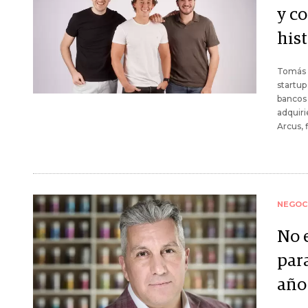
y c
hist
Tomás M
startup
bancos 
adquiri
Arcus, 
NEGOC
No e
par
año