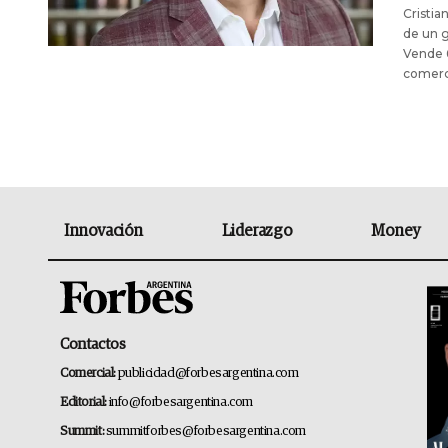
Cristia
de un g
Vende 6
comerci
Innovación
Liderazgo
Money
Contactos
Comercial:
publicidad@forbesargentina.com
Editorial:
info@forbesargentina.com
Summit:
summitforbes@forbesargentina.com