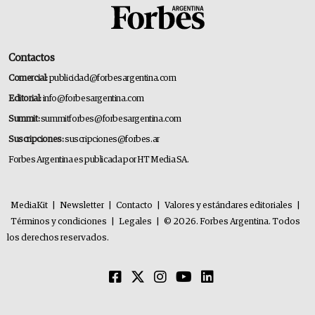
Contactos
Comercial:
publicidad@forbesargentina.com
Editorial:
info@forbesargentina.com
Summit:
summitforbes@forbesargentina.com
Suscripciones:
suscripciones@forbes.ar
Forbes Argentina es publicada por HT Media SA.
MediaKit
|
Newsletter
|
Contacto
|
Valores y estándares editoriales
|
Términos y condiciones
|
Legales
|
© 2026. Forbes Argentina. Todos
los derechos reservados.