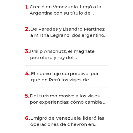
1.
Creció en Venezuela, llegó a la
Argentina con su título de
abogado y construyó un imperio
gastronómico que revoluciona
2.
De Paredes y Lisandro Martínez
las marcas "fast premium"
a Mirtha Legrand: dos argentinos
impulsan el negocio del wellness
deportivo y el cuidado corporal
3.
Philip Anschutz, el magnate
petrolero y rey del
entretenimiento que va por la
licitación de Tecnópolis junto a
4.
El nuevo lujo corporativo: por
Fénix
qué en Perú los viajes de
negocios dejan de ser reuniones
para convertirse en experiencias
5.
Del turismo masivo a los viajes
transformadoras
por experiencias: cómo cambia el
negocio de la asistencia al viajero
6.
Emigró de Venezuela, lideró las
operaciones de Chevron en
EE.UU. y hoy es la única mujer