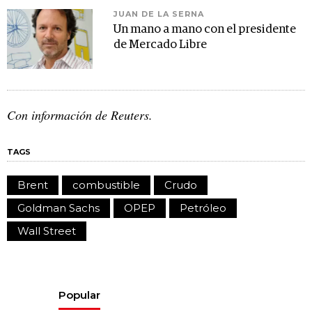
JUAN DE LA SERNA
Un mano a mano con el presidente
de Mercado Libre
Con información de Reuters.
TAGS
Brent
combustible
Crudo
Goldman Sachs
OPEP
Petróleo
Wall Street
Popular