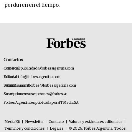
perduren en el tiempo.
Contactos
Comercial:
publicidad@forbesargentina.com
Editorial:
info@forbesargentina.com
Summit:
summitforbes@forbesargentina.com
Suscripciones:
suscripciones@forbes.ar
Forbes Argentina es publicada por HT Media SA.
MediaKit
|
Newsletter
|
Contacto
|
Valores y estándares editoriales
|
Términos y condiciones
|
Legales
|
© 2026. Forbes Argentina. Todos