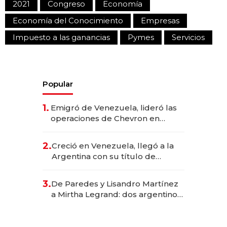
2021
Congreso
Economía
Economía del Conocimiento
Empresas
Impuesto a las ganancias
Pymes
Servicios
Popular
1.
Emigró de Venezuela, lideró las
operaciones de Chevron en
EE.UU. y hoy es la única mujer
CEO en Vaca Muerta
2.
Creció en Venezuela, llegó a la
Argentina con su título de
abogado y construyó un imperio
gastronómico que revoluciona
3.
De Paredes y Lisandro Martínez
las marcas "fast premium"
a Mirtha Legrand: dos argentinos
impulsan el negocio del wellness
deportivo y el cuidado corporal