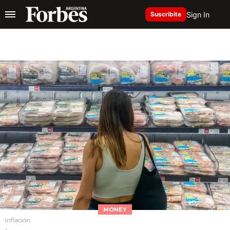
Sign In
Suscribite
MONEY
Inflación
.