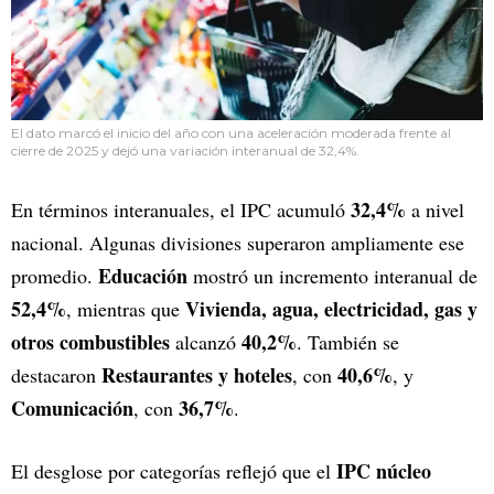
El dato marcó el inicio del año con una aceleración moderada frente al
cierre de 2025 y dejó una variación interanual de 32,4%.
32,4%
En términos interanuales, el IPC acumuló
a nivel
nacional. Algunas divisiones superaron ampliamente ese
Educación
promedio.
mostró un incremento interanual de
52,4%
Vivienda, agua, electricidad, gas y
, mientras que
otros combustibles
40,2%
alcanzó
. También se
Restaurantes y hoteles
40,6%
destacaron
, con
, y
Comunicación
36,7%
, con
.
IPC núcleo
El desglose por categorías reflejó que el