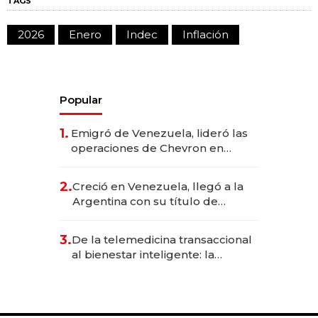
TAGS
2026
Enero
Indec
Inflación
Popular
1.
Emigró de Venezuela, lideró las
operaciones de Chevron en
EE.UU. y hoy es la única mujer
CEO en Vaca Muerta
2.
Creció en Venezuela, llegó a la
Argentina con su título de
abogado y construyó un imperio
gastronómico que revoluciona
3.
De la telemedicina transaccional
las marcas "fast premium"
al bienestar inteligente: la
evolución de doc24 para
transformar a las organizaciones