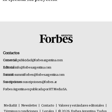
Contactos
Comercial:
publicidad@forbesargentina.com
Editorial:
info@forbesargentina.com
Summit:
summitforbes@forbesargentina.com
Suscripciones:
suscripciones@forbes.ar
Forbes Argentina es publicada por HT Media SA.
MediaKit
|
Newsletter
|
Contacto
|
Valores y estándares editoriales
|
Términos y condiciones
|
Legales
|
© 2026. Forbes Argentina. Todos