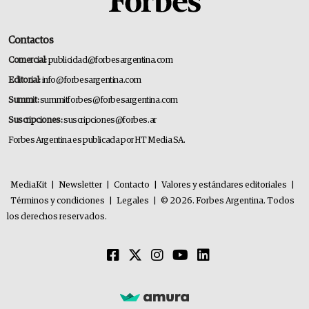
Contactos
Comercial:
publicidad@forbesargentina.com
Editorial:
info@forbesargentina.com
Summit:
summitforbes@forbesargentina.com
Suscripciones:
suscripciones@forbes.ar
Forbes Argentina es publicada por HT Media SA.
MediaKit
|
Newsletter
|
Contacto
|
Valores y estándares editoriales
|
Términos y condiciones
|
Legales
|
© 2026. Forbes Argentina. Todos
los derechos reservados.