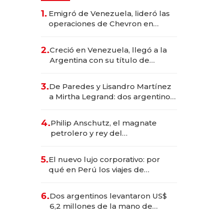
1.
Emigró de Venezuela, lideró las
operaciones de Chevron en
EE.UU. y hoy es la única mujer
CEO en Vaca Muerta
2.
Creció en Venezuela, llegó a la
Argentina con su título de
abogado y construyó un imperio
gastronómico que revoluciona
3.
De Paredes y Lisandro Martínez
las marcas "fast premium"
a Mirtha Legrand: dos argentinos
impulsan el negocio del wellness
deportivo y el cuidado corporal
4.
Philip Anschutz, el magnate
petrolero y rey del
entretenimiento que va por la
licitación de Tecnópolis junto a
5.
El nuevo lujo corporativo: por
Fénix
qué en Perú los viajes de
negocios dejan de ser reuniones
para convertirse en experiencias
6.
Dos argentinos levantaron US$
transformadoras
6,2 millones de la mano de
Rauch, Englebienne y Woloski