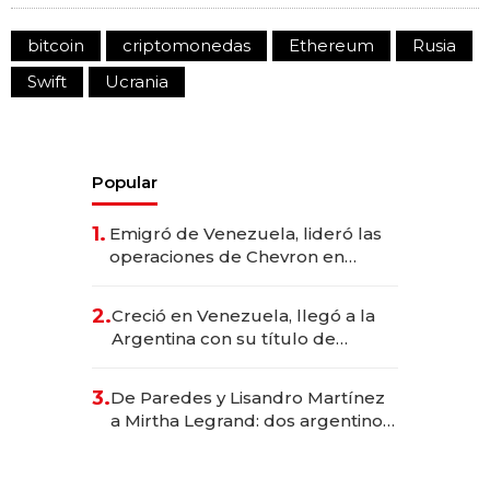
bitcoin
criptomonedas
Ethereum
Rusia
Swift
Ucrania
Popular
1.
Emigró de Venezuela, lideró las
operaciones de Chevron en
EE.UU. y hoy es la única mujer
CEO en Vaca Muerta
2.
Creció en Venezuela, llegó a la
Argentina con su título de
abogado y construyó un imperio
gastronómico que revoluciona
3.
De Paredes y Lisandro Martínez
las marcas "fast premium"
a Mirtha Legrand: dos argentinos
impulsan el negocio del wellness
deportivo y el cuidado corporal