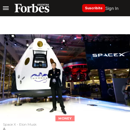
Sign In
Suscribite
MONEY
Space X - Elon Musk
A