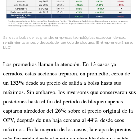
Salidas a bolsa de las grandes empresas tecnológicas estadounidenses:
rendimiento antes y después del período de bloqueo. (EntrepreneurShares
LLC)
Los promedios llaman la atención. En 13 casos ya
cerrados, estas acciones treparon, en promedio, cerca de
132%
un
desde su precio de salida a bolsa hasta sus
máximos. Sin embargo, los inversores que conservaron sus
posiciones hasta el fin del período de bloqueo apenas
26%
captaron alrededor del
sobre el precio original de la
44%
OPV, después de una baja cercana al
desde esos
máximos. En la mayoría de los casos, la etapa de precios
más favorable desde el punto de vista histórico ya había