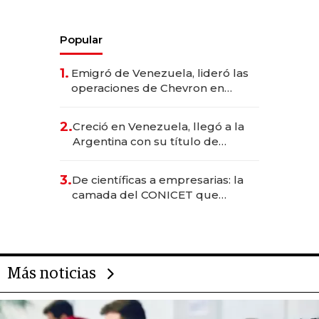
Popular
1.
Emigró de Venezuela, lideró las
operaciones de Chevron en
EE.UU. y hoy es la única mujer
CEO en Vaca Muerta
2.
Creció en Venezuela, llegó a la
Argentina con su título de
abogado y construyó un imperio
gastronómico que revoluciona
3.
De científicas a empresarias: la
las marcas "fast premium"
camada del CONICET que
levantó más de US$ 40 millones
para fundar startups biotech
Más noticias