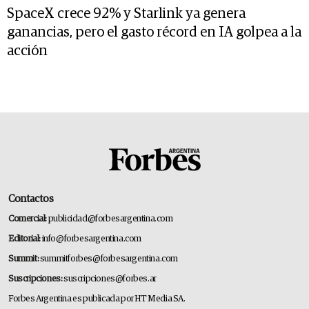
SpaceX crece 92% y Starlink ya genera
ganancias, pero el gasto récord en IA golpea a la
acción
Contactos
Comercial:
publicidad@forbesargentina.com
Editorial:
info@forbesargentina.com
Summit:
summitforbes@forbesargentina.com
Suscripciones:
suscripciones@forbes.ar
Forbes Argentina es publicada por HT Media SA.