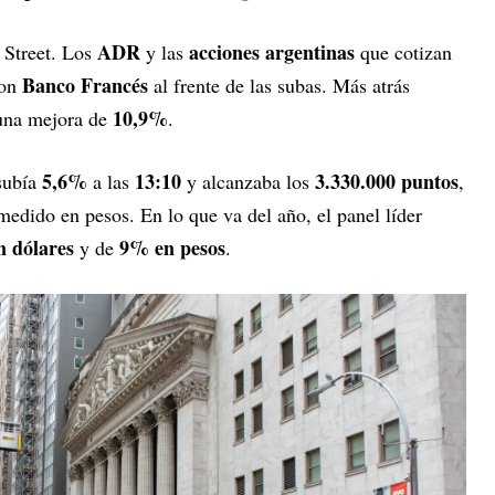
ADR
acciones argentinas
 Street. Los
y las
que cotizan
Banco Francés
con
al frente de las subas. Más atrás
10,9%
 una mejora de
.
5,6%
13:10
3.330.000 puntos
ubía
a las
y alcanzaba los
,
edido en pesos. En lo que va del año, el panel líder
 dólares
9% en pesos
y de
.