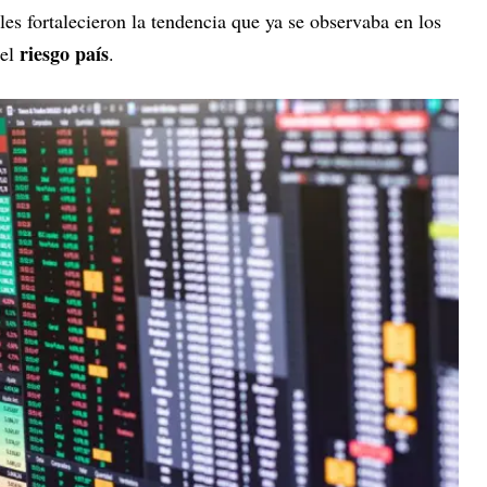
es fortalecieron la tendencia que ya se observaba en los
riesgo país
del
.