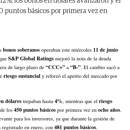
12%, los bonos en dólares avanzaron y el
50 puntos básicos por primera vez en
bonos soberanos
11 de junio
os
operaban este miércoles
S&P Global Ratings
 que
mejoró la nota de la deuda
“CCC+”
“B-”
era de largo plazo de
a
. El cambio sacó a
riesgo sustancial
de
y reforzó el apetito del mercado por
en dólares
4%
riesgo
trepaban hasta
, mientras que el
450 puntos básicos
ocho años
 de los
por primera vez en
.
ante para los inversores, ya que durante la gestión de
481 puntos básicos
a registrado en enero, con
.