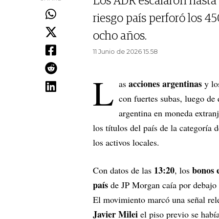
Los ADR escalaron hasta 
riesgo país perforó los 4
ocho años.
11 Junio de 2026 15.58
L
acciones argentinas
as
y l
con fuertes subas, luego de
argentina en moneda extranj
los títulos del país de la categoría 
los activos locales.
13:20
bonos 
Con datos de las
, los
país
de JP Morgan caía por debajo
El movimiento marcó una señal relev
Javier Milei
el piso previo se habí