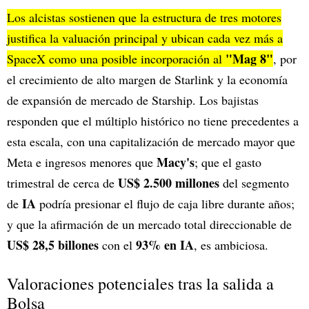
Los alcistas sostienen que la estructura de tres motores
justifica la valuación principal y ubican cada vez más a
"Mag 8"
SpaceX como una posible incorporación al
, por
el crecimiento de alto margen de Starlink y la economía
de expansión de mercado de Starship. Los bajistas
responden que el múltiplo histórico no tiene precedentes a
esta escala, con una capitalización de mercado mayor que
Macy's
Meta e ingresos menores que
; que el gasto
US$ 2.500 millones
trimestral de cerca de
del segmento
IA
de
podría presionar el flujo de caja libre durante años;
y que la afirmación de un mercado total direccionable de
US$ 28,5 billones
93% en IA
con el
, es ambiciosa.
Valoraciones potenciales tras la salida a
Bolsa