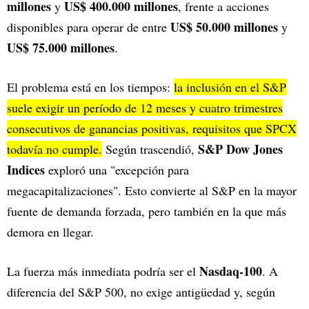
millones
US$ 400.000 millones
y
, frente a acciones
US$ 50.000 millones
disponibles para operar de entre
y
US$ 75.000 millones
.
El problema está en los tiempos:
la inclusión en el S&P
suele exigir un período de 12 meses y cuatro trimestres
consecutivos de ganancias positivas, requisitos que SPCX
S&P Dow Jones
todavía no cumple.
Según trascendió,
Indices
exploró una "excepción para
megacapitalizaciones". Esto convierte al S&P en la mayor
fuente de demanda forzada, pero también en la que más
demora en llegar.
Nasdaq-100
La fuerza más inmediata podría ser el
. A
diferencia del S&P 500, no exige antigüedad y, según