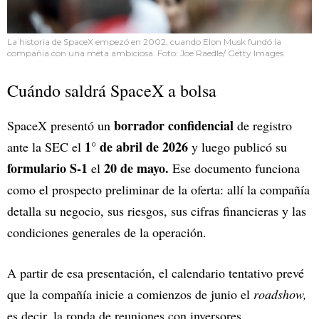
La historia de SpaceX empezó en 2002, cuando Elon Musk fundó la
compañía con una meta ambiciosa. Foto: Joe Raedle/ Getty Images
Cuándo saldrá SpaceX a bolsa
borrador confidencial
SpaceX presentó un
de registro
1° de abril de 2026
ante la SEC el
y luego publicó su
formulario S-1
20 de mayo.
el
Ese documento funciona
como el prospecto preliminar de la oferta: allí la compañía
detalla su negocio, sus riesgos, sus cifras financieras y las
condiciones generales de la operación.
A partir de esa presentación, el calendario tentativo prevé
que la compañía inicie a comienzos de junio el
roadshow,
es decir, la ronda de reuniones con inversores