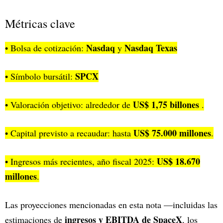
Métricas clave
Nasdaq
Nasdaq Texas
• Bolsa de cotización:
y
SPCX
• Símbolo bursátil:
US$ 1,75 billones
• Valoración objetivo: alrededor de
.
US$ 75.000 millones
• Capital previsto a recaudar: hasta
.
US$ 18.670
• Ingresos más recientes, año fiscal 2025:
millones
.
Las proyecciones mencionadas en esta nota —incluidas las
ingresos y EBITDA de SpaceX
estimaciones de
, los