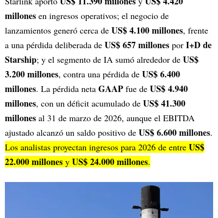
US$ 11.390 millones
US$ 4.420
Starlink aportó
y
millones
en ingresos operativos; el negocio de
US$ 4.100 millones
lanzamientos generó cerca de
, frente
US$ 657 millones
I+D de
a una pérdida deliberada de
por
Starship
US$
; y el segmento de IA sumó alrededor de
3.200 millones
US$ 6.400
, contra una pérdida de
millones
GAAP
US$ 4.940
. La pérdida neta
fue de
millones
US$ 41.300
, con un déficit acumulado de
millones
al 31 de marzo de 2026, aunque el EBITDA
US$ 6.600 millones
ajustado alcanzó un saldo positivo de
.
US$
Los analistas proyectan ingresos para 2026 de entre
22.000 millones
US$ 24.000 millones
y
.