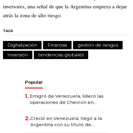
inversores, una señal de que la Argentina empieza a dejar
atrás la zona de alto riesgo.
TAGS
Digitalización
Finanzas
gestión de riesgos
Inversión
tendencias globales
Popular
1.
Emigró de Venezuela, lideró las
operaciones de Chevron en
EE.UU. y hoy es la única mujer
CEO en Vaca Muerta
2.
Creció en Venezuela, llegó a la
Argentina con su título de
abogado y construyó un imperio