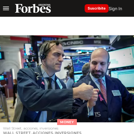
Sign In
Suscribite
MONEY
Wall Street, acciones, inversiones
WALL STREET, ACCIONES, INVERSIONES