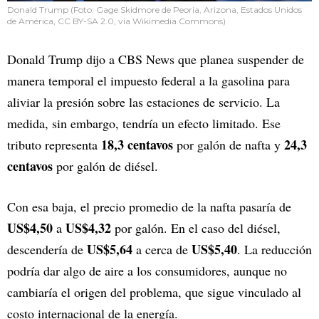
Donald Trump (Foto: Gage Skidmore de Peoria, Arizona, Estados Unidos
de América, CC BY-SA 2.0, via Wikimedia Commons)
Donald Trump dijo a CBS News que planea suspender de
manera temporal el impuesto federal a la gasolina para
aliviar la presión sobre las estaciones de servicio. La
medida, sin embargo, tendría un efecto limitado. Ese
18,3 centavos
24,3
tributo representa
por galón de nafta y
centavos
por galón de diésel.
Con esa baja, el precio promedio de la nafta pasaría de
US$4,50
US$4,32
a
por galón. En el caso del diésel,
US$5,64
US$5,40
descendería de
a cerca de
. La reducción
podría dar algo de aire a los consumidores, aunque no
cambiaría el origen del problema, que sigue vinculado al
costo internacional de la energía.