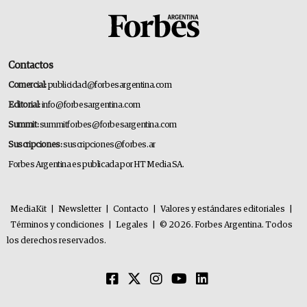
Contactos
Comercial:
publicidad@forbesargentina.com
Editorial:
info@forbesargentina.com
Summit:
summitforbes@forbesargentina.com
Suscripciones:
suscripciones@forbes.ar
Forbes Argentina es publicada por HT Media SA.
MediaKit
|
Newsletter
|
Contacto
|
Valores y estándares editoriales
|
Términos y condiciones
|
Legales
|
© 2026. Forbes Argentina. Todos
los derechos reservados.