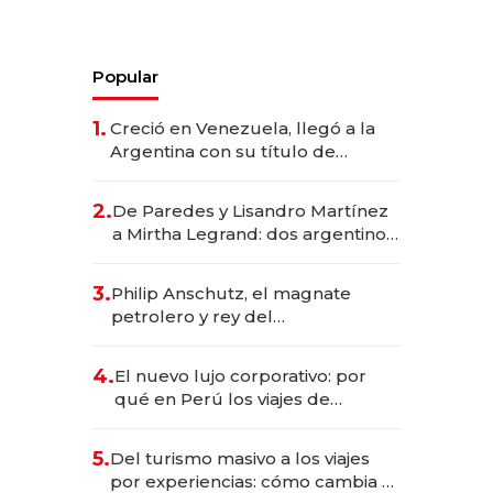
Popular
1.
Creció en Venezuela, llegó a la
Argentina con su título de
abogado y construyó un imperio
gastronómico que revoluciona
2.
De Paredes y Lisandro Martínez
las marcas "fast premium"
a Mirtha Legrand: dos argentinos
impulsan el negocio del wellness
deportivo y el cuidado corporal
3.
Philip Anschutz, el magnate
petrolero y rey del
entretenimiento que va por la
licitación de Tecnópolis junto a
4.
El nuevo lujo corporativo: por
Fénix
qué en Perú los viajes de
negocios dejan de ser reuniones
para convertirse en experiencias
5.
Del turismo masivo a los viajes
transformadoras
por experiencias: cómo cambia el