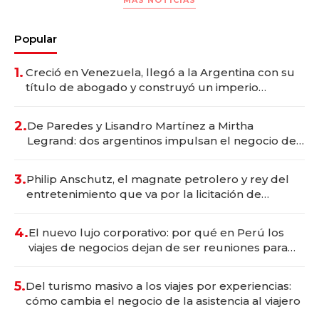
Popular
1.
Creció en Venezuela, llegó a la Argentina con su
título de abogado y construyó un imperio
gastronómico que revoluciona las marcas "fast
premium"
2.
De Paredes y Lisandro Martínez a Mirtha
Legrand: dos argentinos impulsan el negocio del
wellness deportivo y el cuidado corporal
3.
Philip Anschutz, el magnate petrolero y rey del
entretenimiento que va por la licitación de
Tecnópolis junto a Fénix
4.
El nuevo lujo corporativo: por qué en Perú los
viajes de negocios dejan de ser reuniones para
convertirse en experiencias transformadoras
5.
Del turismo masivo a los viajes por experiencias:
cómo cambia el negocio de la asistencia al viajero